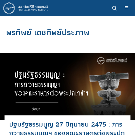
ข้าม
ไป
ยัง
เนื้อหา
พรทิพย์ เดชทิพย์ประภาพ
หลัก
ปฐมรัฐธรรมนูญ 27 มิถุนายน 2475 : การ
ถวายธรรมนูญฯ ของคณะราษฎรต่อพระปก