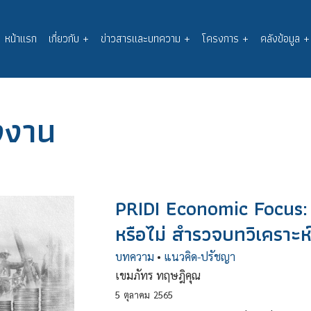
หน้าแรก
เกี่ยวกับ
+
ข่าวสารและบทความ
+
โครงการ
+
คลังข้อมูล
+
Main
navigation
งงาน
PRIDI Economic Focus: 
หรือไม่ สำรวจบทวิเคราะห
บทความ
•
แนวคิด-ปรัชญา
เขมภัทร ทฤษฎิคุณ
5
ตุลาคม
2565