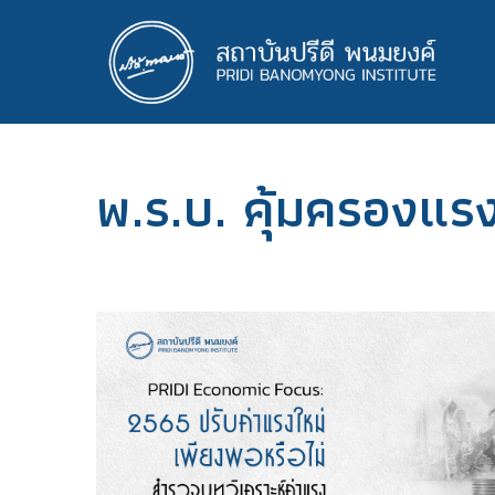
ข้าม
ไป
ยัง
เนื้อหา
หลัก
พ.ร.บ. คุ้มครองแร