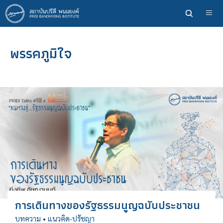
ข้าม
ไป
ยัง
เนื้อหา
พรรคภูมิใจ
หลัก
การเดินทางของรัฐธรรมนูญฉบับประชาชน
บทความ
•
แนวคิด-ปรัชญา