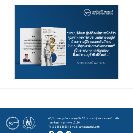
65/1 ถนนสุขุมวิท ซอยสุขุมวิท 55 (ทองหล่อ) แขวง คลองตันเหนือ
เขต วัฒนา กรุงเทพฯ 10110
Tel : 02 381 3860 | E-mail :
contact@pridi.or.th