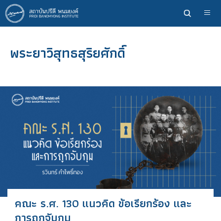
ข้าม
ไป
ยัง
เนื้อหา
พระยาวิสุทธสุริยศักดิ์
หลัก
คณะ ร.ศ. 130 แนวคิด ข้อเรียกร้อง และ
การถูกจับกุม