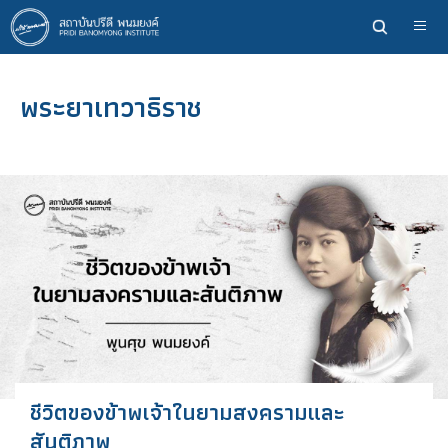
ข้าม
ไป
ยัง
เนื้อหา
พระยาเทวาธิราช
หลัก
ชีวิตของข้าพเจ้าในยามสงครามและ
สันติภาพ