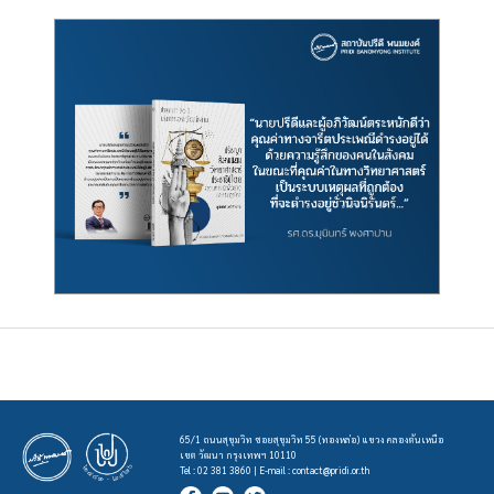
65/1 ถนนสุขุมวิท ซอยสุขุมวิท 55 (ทองหล่อ) แขวง คลองตันเหนือ
เขต วัฒนา กรุงเทพฯ 10110
Tel : 02 381 3860 | E-mail :
contact@pridi.or.th