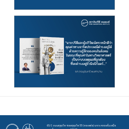
65/1 ถนนสุขุมวิท ซอยสุขุมวิท 55 (ทองหล่อ) แขวง คลองตันเหนือ