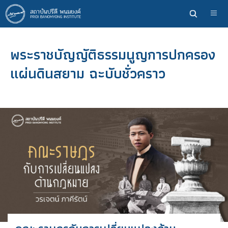
ข้าม
ไป
ยัง
เนื้อหา
พระราชบัญญัติธรรมนูญการปกครอง
หลัก
แผ่นดินสยาม ฉะบับชั่วคราว