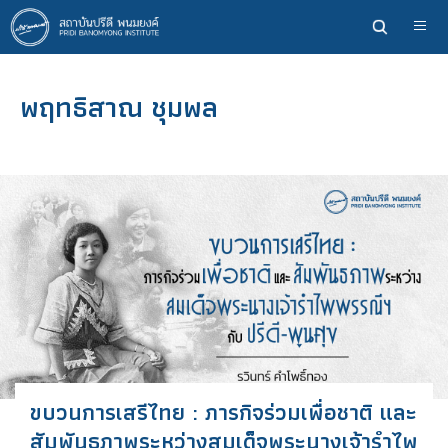
ข้าม
ไป
ยัง
เนื้อหา
พฤทธิสาณ ชุมพล
หลัก
ขบวนการเสรีไทย : ภารกิจร่วมเพื่อชาติ และ
สัมพันธภาพระหว่างสมเด็จพระนางเจ้ารำไพ