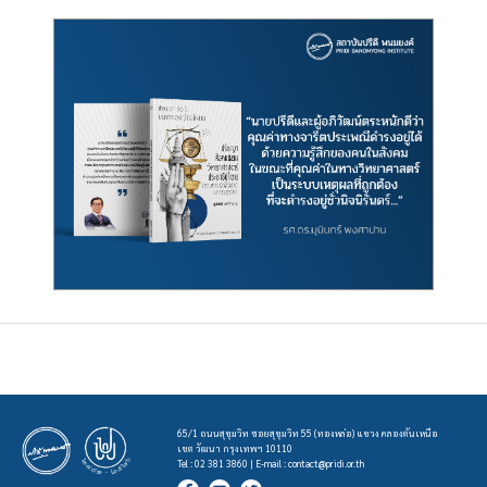
65/1 ถนนสุขุมวิท ซอยสุขุมวิท 55 (ทองหล่อ) แขวง คลองตันเหนือ
เขต วัฒนา กรุงเทพฯ 10110
Tel : 02 381 3860 | E-mail :
contact@pridi.or.th