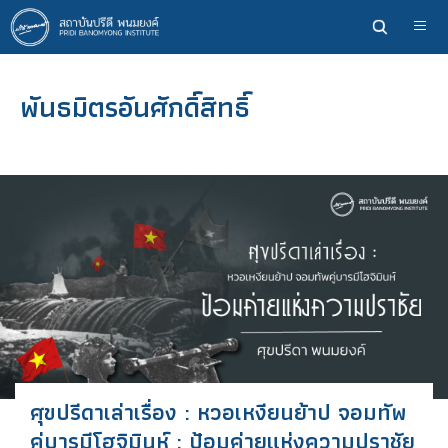
ข้าม
ไป
ยัง
เนื้อหา
พันธมิตรอันศักดิ์สิทธิ์
หลัก
ศุขปรีดาเล่าเรื่อง : หวอเหงียนย้าป จอมทัพ
คู่บารมีโฮจิมินห์ : ป้อมค่ายแห่งความปราชัย