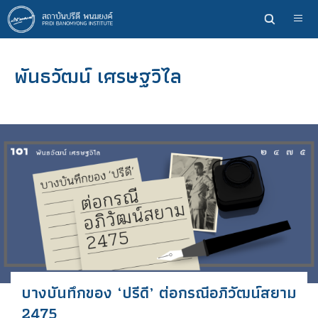
ข้าม
ไป
ยัง
เนื้อหา
พันธวัฒน์ เศรษฐวิไล
หลัก
บางบันทึกของ ‘ปรีดี’ ต่อกรณีอภิวัฒน์สยาม
2475