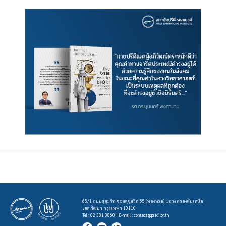
65/1 ถนนสุขุมวิท ซอยสุขุมวิท 55 (ทองหล่อ) แขวง คลองตันเหนือ
เขต วัฒนา กรุงเทพฯ 10110
Tel : 02 381 3860 | E-mail :
contact@pridi.or.th