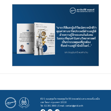
65/1 ถนนสุขุมวิท ซอยสุขุมวิท 55 (ทองหล่อ) แขวง คลองตันเหนือ
เขต วัฒนา กรุงเทพฯ 10110
Tel : 02 381 3860 | E-mail :
contact@pridi.or.th