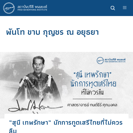
ข้าม
ไป
ยัง
เนื้อหา
พันโท ขาบ กุญชร ณ อยุธยา
หลัก
“สุนี เทพรักษา” นักการทูตเสรีไทยที่ไม่ควร
ลืม