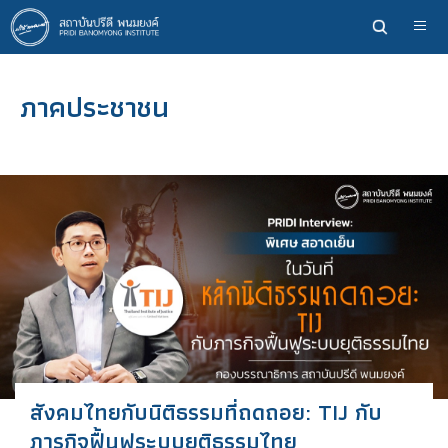
ข้าม
ไป
ยัง
เนื้อหา
ภาคประชาชน
หลัก
สังคมไทยกับนิติธรรมที่ถดถอย: TIJ กับ
ภารกิจฟื้นฟูระบบยุติธรรมไทย