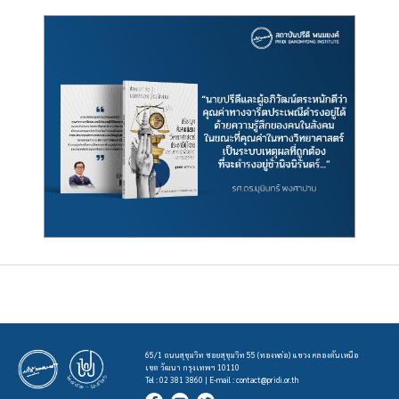
65/1 ถนนสุขุมวิท ซอยสุขุมวิท 55 (ทองหล่อ) แขวง คลองตันเหนือ
เขต วัฒนา กรุงเทพฯ 10110
Tel : 02 381 3860 | E-mail :
contact@pridi.or.th