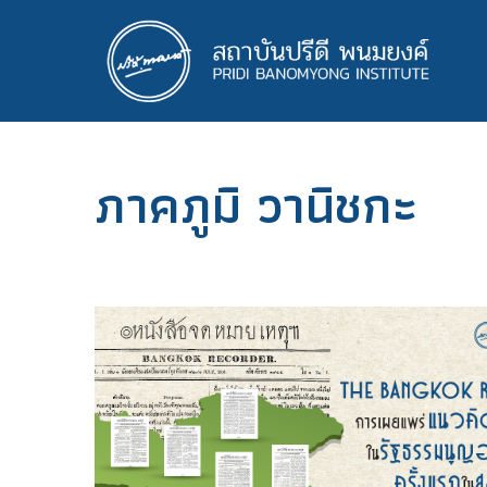
ข้าม
ไป
ยัง
เนื้อหา
หลัก
ภาคภูมิ วานิชกะ