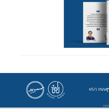
65/1 ถนนสุข
บทคว