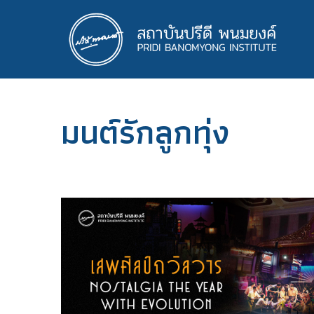
ข้าม
ไป
ยัง
เนื้อหา
หลัก
มนต์รักลูกทุ่ง