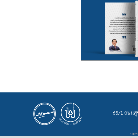
65/1 ถนนสุข
บทคว