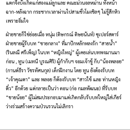
แตกจึงบังเกิดแก่สองแม่ลูกและ คณะม่วนอลหม่าน ทั้งหน้า
ฉาก-หลังฉาก กระชากเวลาผ่านไปสามชั่วโมงชิลๆ ไม่รู้สึกหิว
เพราะอิ่มใจ
ฝ่ายชายก็ใช่ย่อยเมื่อ หนุ่ม (ดิษกรณ์ ดิษยนันท์) ซุเปอร์สตาร์
ฝ่ายชายผู้รับบท “ชายกลาง” ที่มาปักหลักหลงรัก “สายน้ำ”
(รินลณี ศรีเพ็ญ) ในบท “หญิงใหญ่” ผู้เคยเล่นบทพจมานมา
ก่อน , ทูน (เมทนี บูรณศิริ) ผู้กำกับฯ จอมเจ้าชู้ กับ”น้องพลอย”
(กานต์ธีรา วัชรทัศนกุล) เด็กฝึกงาน โดย ทูน ยังต้องรับบท
“เจ้าคุณตา” และ พลอย ก็ต้องรับบท “สาวใช้ และ ท่านหญิง
ติ๋ว” อีกด้วย แต่กลายเป็นว่า ดอน (ก่อ กมลพัฒนะ) ที่รับบท
“ชายน้อย” ผู้ไม่สมประกอบมาแต่เกิดกลับรับบทใหญ่ใส่เกียร์
ว่างร่วมสร้างความป่วนรวนไม่เลิกรา