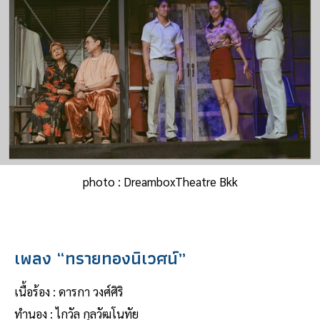
photo : DreamboxTheatre Bkk
เพลง “ทรายทองนิเวศน์”
เนื้อร้อง : ดารกา วงศ์ศิริ
ทำนอง : ไกวัล กุลวัฒโนทัย