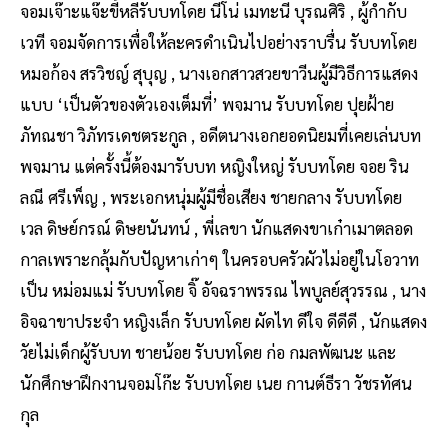
จอมเจ๊าะแจ๊ะขี้หลีรับบทโดย นีโน่ เมทะนี บุรณศิริ , ผู้กำกับ
เวที จอมจัดการเพื่อให้ละครดำเนินไปอย่างราบรื่น รับบทโดย
หมอก้อง สรวิชญ์ สุบุญ , นางเอกสาวสวยขาวีนผู้มีวิธีการแสดง
แบบ ‘เป็นตัวของตัวเองเต็มที่’ พจมาน รับบทโดย ปุยฝ้าย
ภัทณชา วิภัทรเดชตระกูล , อดีตนางเอกยอดนิยมที่เคยเล่นบท
พจมาน แต่ครั้งนี้ต้องมารับบท หญิงใหญ่ รับบทโดย จอย ริน
ลณี ศรีเพ็ญ , พระเอกหนุ่มผู้มีชื่อเสียง ชายกลาง รับบทโดย
เวล ดิษย์กรณ์ ดิษยนันทน์ , พี่เลขา นักแสดงขาเก๋าเมาตลอด
กาลเพราะกลุ้มกับปัญหาเก่าๆ ในครอบครัวผัวไม่อยู่ในโอวาท
เป็น หม่อมแม่ รับบทโดย จิ๊ อัจฉราพรรณ ไพบูลย์สุวรรณ , นาง
อิจฉาขาประจำ หญิงเล็ก รับบทโดย ผัดไท ดีใจ ดีดีดี , นักแสดง
วัยไม่เด็กผู้รับบท ชายน้อย รับบทโดย ก่อ กมลพัฒนะ และ
นักศึกษาฝึกงานจอมโก๊ะ รับบทโดย เนย กานต์ธีรา วัชรทัศน
กุล