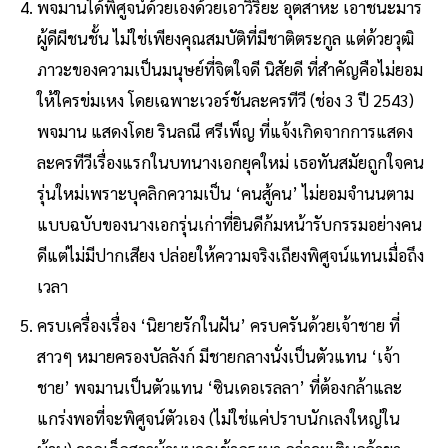
พจมานได้พิศูจน์ด้วยเองด้วยเอาวิริยะ อุตสาหะ เอาชนะมาร
ผู้ดีผีชนชั้น ไม่ใช่เพียงคุณสมบัติที่มีชาติตระกูล แต่ด้วยวุฒิ
ภาวะของความเป็นมนุษย์ที่จิตใจดี นิสัยดี ที่สำคัญคือไม่ยอม
ให้ใครข่มเหง โดยเฉพาะเวอร์ชันละครทีวี (ช่อง 3 ปี 2543)
พจมาน แสดงโดย รินลณี ศรีเพ็ญ ที่แจ้งเกิดจากการแสดง
ละครทีวีเรื่องแรกในบทนางเอกยุคใหม่ เธอทันสมัยถูกใจคน
รุ่นใหม่เพราะบุคลิกความเป็น ‘คนสู้คน’ ไม่ยอมจำนนตาม
แบบฉบับของนางเอกรุ่นเก่าที่ยินดีก้มหน้ารับกรรมอย่างคน
ดีแต่ไม่มีปากเสียง ปล่อยให้ความจริงเถียงพิศูจน์แทนเมื่อถึง
เวลา
ครบเครื่องเรื่อง ‘นิยายรักในฝัน’ ครบครันด้วยเจ้าชาย ที่
สาวๆ หมายครองบัลลังก์ มีชายกลางนั่งเป็นตัวแทน ‘เจ้า
ชาย’ พจมานเป็นตัวแทน ‘ซินเดอเรลลา’ ที่ต้องกล้าและ
แกร่งพอที่จะพิศูจน์ตัวเอง (ไม่ใช่แค่ปราบนักเลงใหญ่ใน