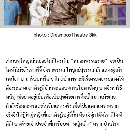
photo : DreamboxTheatre Bkk
ส่วนบทใหญ่เล่นเยอะไม่มีใครเกิน “หม่อมพรรณราย” จะเป็น
ใครก็ไม่ขลังเท่าพี่จิ๊ อัจราพรรณ ไพบูลย์สุวรรณ นักแสดงผู้เก๋า
เหนือกาล มารับบทพี่เลขาใกล้บ้าเพราะมีเรื่องระหองระแหงให้
ต้องระแวงเฒ่าหัวงูที่บ้านจะแอบคลานไปหาอีหนู นางจึงหาวิธี
หนีทุกข์อย่างอยู่เย็นเพื่อเป็นสุขด้วยการดื่มน้ำเมา แม้ขณะ
กำลังซ้อมละครและในวันแสดงจริง เมื่อโป๊ะแตกแหวกความ
จริงจึงได้รู้ว่า ผู้หญิงที่เฒ่าหัวงูไปจู๋จี๋นั้น คือ เจ้จุ๋ม (ผัดไท ดีใจ ดี
ดีดี) นางร้ายเจ้าประจำที่มารับบท “หญิงเล็ก” ความป่วนโรง