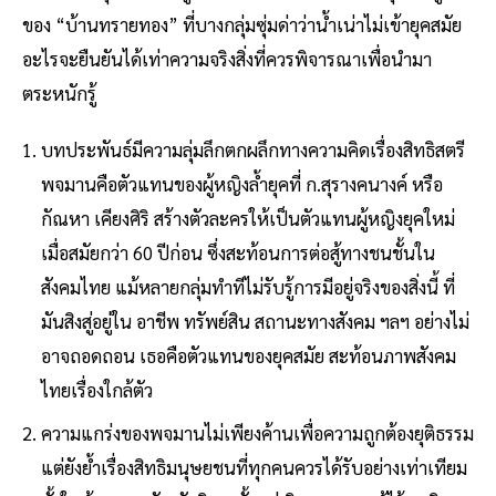
ของ “บ้านทรายทอง” ที่บางกลุ่มซุ่มด่าว่าน้ำเน่าไม่เข้ายุคสมัย
อะไรจะยืนยันได้เท่าความจริงสิ่งที่ควรพิจารณาเพื่อนำมา
ตระหนักรู้
บทประพันธ์มีความลุ่มลึกตกผลึกทางความคิดเรื่องสิทธิสตรี
พจมานคือตัวแทนของผู้หญิงล้ำยุคที่ ก.สุรางคนางค์ หรือ
กัณหา เคียงศิริ สร้างตัวละครให้เป็นตัวแทนผู้หญิงยุคใหม่
เมื่อสมัยกว่า 60 ปีก่อน ซึ่งสะท้อนการต่อสู้ทางชนชั้นใน
สังคมไทย แม้หลายกลุ่มทำทีไม่รับรู้การมีอยู่จริงของสิ่งนี้ ที่
มันสิงสู่อยู่ใน อาชีพ ทรัพย์สิน สถานะทางสังคม ฯลฯ อย่างไม่
อาจถอดถอน เธอคือตัวแทนของยุคสมัย สะท้อนภาพสังคม
ไทยเรื่องใกล้ตัว
ความแกร่งของพจมานไม่เพียงค้านเพื่อความถูกต้องยุติธรรม
แต่ยังย้ำเรื่องสิทธิมนุษยชนที่ทุกคนควรได้รับอย่างเท่าเทียม