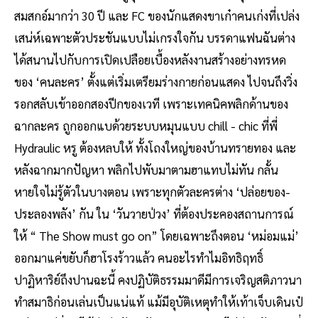
สมสกอ์มากว่า 30 ปี และ FC ของนักแสดงขาเก๋าคนเก่งที่เปล่ง
เสน่ห์เฉพาะตัวประชันแบบไม่เกรงใจกัน บรรดาแฟนฉันต่าง
ได้สนานไปกับการเปิดเปลือยเบื้องหลังงานสร้างอย่างทรหด
ของ ‘คนละคร’ ตั้งแต่เริ่มเตรียมร่างกายก่อนแสดง ไปจนถึงวิ่ง
รอกสลับเข้าออกสองปีกของเวที เพราะเทคนิคพลิกด้านของ
ฉากละคร ถูกออกแบด้วยระบบหมุนแบบ chill - chic ที่พี่
Hydraulic หรู ต้องหลบให้ ทั้งโถงใหญ่ของบ้านทรายทอง และ
หลังฉากมากปัญหา พลิกไปพับมาตามฮาแทบไม่ทัน กลั้น
หายใจไม่รู้ตัวในบางตอน เพราะทุกตัวละครต่าง ‘ปล่อยของ-
ประลองพลัง’ กัน ใน ‘วันวายป่วง’ ที่ต้องประคองสถานการณ์
ให้ “ The Show must go on” โดยเฉพาะถึงตอน ‘หม่อมแม่’
ออกมาแค่ขยับก็ฮาโรงร้าวแล้ว คนอะไรทำไมอิทธิฤทธิ์
ปาฏิหาริย์ถึงปานฉะนี้ คงปฏิบัติธรรมมาดีมีการเจริญสติภาวนา
ทำสมาธิก่อนเล่นเป็นแน่แท้ แม้มีอุบัติเหตุทำให้เท้าเจ็บเดินเป๋