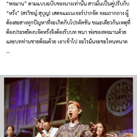
“พจมาน” ตามแบบฉบับของนางเท่านั้น สาวมั่นเป็นคู่ปรับกับ
“หรั่ง” (สรวิชญ์ สุบุญ) เสตจแมเนเจอร์ปากจัด จอมถากถาง ผู้
ต้องสะสางทุกปัญหาที่จะเกิดกับโปรดัคชัน ขณะเดียวกันเหตุที่
ต้องประหยัดงบจัดหรั่งจึงต้องรับบท พนา พ่อของพจมานด้วย
และบทท่านชายต้อมด้วย เอาเข้าไป อะไรมันจะขะไหนหนาด
…