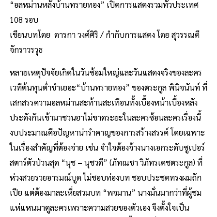
“อลหม่านหลังบ้านทรายทอง” เปิดการแสดงรวมทั่วประเทศ
108 รอบ
เขียนบทโดย ดารกา วงศ์ศิริ / กำกับการแสดง โดย สุวรรณดี
จักราวรวุธ
หลายเหตุปัจจัยเกิดในวันซ้อมใหญ่และวันแสดงจริงของละคร
เวทีต้นทุนต่ำขำเยอะ“บ้านทรายทอง” ของตระกูล พินิจนันท์ ที่
เสกสรรความอลหม่านสะท้านสะเทือนทั้งเบื้องหน้าเบื้องหลัง
ประดังกันเข้ามาชวนฮาไม่ขาดระยะในละครซ้อนละครเรื่องนี้
งบประมาณคือปัญหาน่ารำคาญของการสร้างสรรค์ โดยเฉพาะ
ในเรื่องสำคัญที่ต้องจ่าย เช่น จำใจต้องจ้างนางเอกระดับซูเปอร์
สตาร์ตัวป่วนสุด “นุช – นุชวดี” (ภัทณชา วิภัทรเดชตระกูล) ที่
ห่วงสวยรวยอารมณ์บูด ไม่ชอบท่องบท ชอบประชดทรงผมถัก
เปีย แต่ต้องมาละเหี่ยสวมบท “พจมาน” นางมั่นมากว่าที่ผู้ชม
แห่แหนมาดูละครเพราะความสวยของตัวเอง จึงตั้งใจเป็น