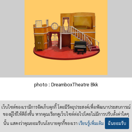
photo : DreamboxTheatre Bkk
เว็บไซต์ของเรามีการจัดเก็บคุกกี้ โดยมีวัตถุประสงค์เพื่อพัฒนาประสบการณ์
ขอแสดงความยินดี 88 ปี สถาปัตย์ จุฬาฯ
ของผู้ใช้ให้ดียิ่งขึ้น หากคุณเรียกดูเว็บไซต์ต่อไปโดยไม่มีการปรับตั้งค่าใดๆ
และ 64 ปี ถาปัดการละคอน
นั้น แสดงว่าคุณยอมรับนโยบายคุกกี้ของเรา
เรียนรู้เพิ่มเติม
ฉันยอมรับ