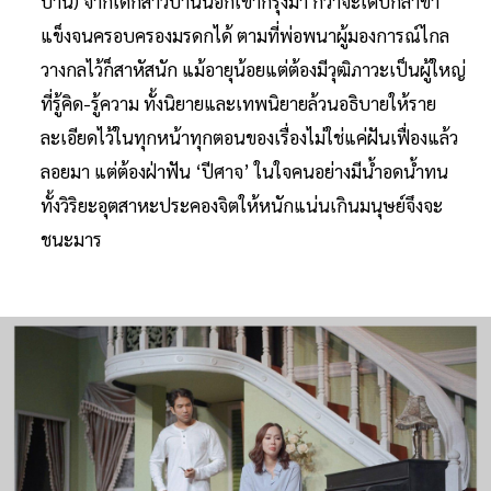
บ้าน) จากเด็กสาวบ้านนอกเข้ากรุงมา กว่าจะเติบกล้าขา
แข็งจนครอบครองมรดกได้ ตามที่พ่อพนาผู้มองการณ์ไกล
วางกลไว้ก็สาหัสนัก แม้อายุน้อยแต่ต้องมีวุฒิภาวะเป็นผู้ใหญ่
ที่รู้คิด-รู้ความ ทั้งนิยายและเทพนิยายล้วนอธิบายให้ราย
ละเอียดไว้ในทุกหน้าทุกตอนของเรื่องไม่ใช่แค่ฝันเฟื่องแล้ว
ลอยมา แต่ต้องฝ่าฟัน ‘ปีศาจ’ ในใจคนอย่างมีน้ำอดน้ำทน
ทั้งวิริยะอุตสาหะประคองจิตให้หนักแน่นเกินมนุษย์จึงจะ
ชนะมาร