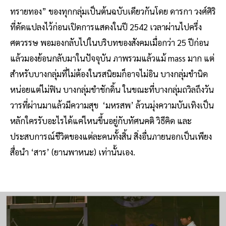
ทรายทอง” ของทุกกลุ่มเป็นต้นฉบับเดียวกันโดย ดารกา วงศ์ศิริ
ที่ดัดแปลงไว้ก่อนเปิดการแสดงในปี 2542 เวลาผ่านไปครึ่ง
ศตวรรษ พอมองกลับไปในบริบทของสังคมเมื่อกว่า 25 ปีก่อน
แล้วมองย้อนกลับมาในปัจจุบัน ภาพรวมแล้วแม้ mass มาก แต่
สำหรับบางกลุ่มที่ไม่ต้องในรสนิยมก็อาจไม่อิน บางกลุ่มขำนิด
หน่อยแต่ไม่ฟิน บางกลุ่มขำชักดิ้น ในขณะที่บางกลุ่มถวิลถึงวัน
วารที่ผ่านมาแล้วมีความสุข ‘มหรสพ’ ล้วนมุ่งความบันเทิงเป็น
หลักใครรับอะไรได้แค่ไหนขึ้นอยู่กับทัศนคติ วิธีคิด และ
ประสบการณ์ชีวิตของแต่ละคนทั้งสิ้น สิ่งอื่นภายนอกเป็นเพียง
สื่อนำ ‘สาร’ (ยานพาหนะ) เท่านั้นเอง.