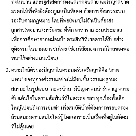
ทั้งในบ้าน และรัฐสวัสดิการตั้งแต่เกิดจนตาย แม้ไร้ญาติขาด
มรดกให้พึ่งพิงยิ่งต้องดูแลเป็นพิเศษ ด้วยการจัดสรรระบบ
รองรับตามกฎหมาย โดยที่พ่อ(พนา)ไม่จำเป็นต้องส่ง
ลูกสาว(พจมาน) มาร้องขอ ที่พัก อาหาร และงบประมาณ
เพื่อการศึกษาจากหม่อมป้า ตามสิทธิที่เธอควรได้รับอย่าง
ยุติธรรม ในนามเยาวชนไทย (ซ่อนวิสัยมองการณ์ไกลของพ่อ
พนาไว้อย่างแนบเนียน)
ความใกล้ตัวของปัญหาในครอบครัวเครือญาติคือ ‘ภาพ
แทน’ ของทุกวงศ์วรรณอย่างไม่มีชนชั้น วรรณะ ฐานะ
สถานะ ในรูปแบบ ‘ละครบ้าน’ มีปัญหาคนน่ารำคาญ ความ
คับแค้นใจในความสัมพันธ์ที่ไม่ลงรอย ฯลฯ ทุกเรื่องทั้งเล็ก
ใหญ่ไปจนถึงการเข่นฆ่า เพื่อสมบัติบ้าที่ต้องการครอบครอง
ล้วนสนองความสนใจใคร่รู้ โดยเฉพาะเป็นเรื่องที่อยู่ในสังคม
ที่ไม่คุ้นเคย