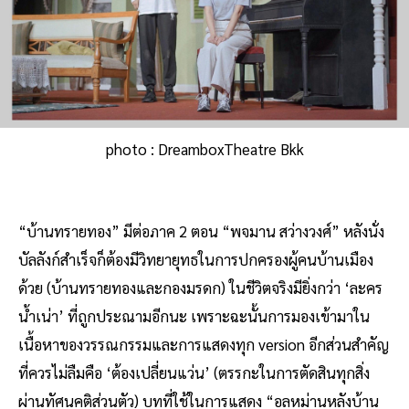
photo : DreamboxTheatre Bkk
“บ้านทรายทอง” มีต่อภาค 2 ตอน “พจมาน สว่างวงศ์” หลังนั่ง
บัลลังก์สำเร็จก็ต้องมีวิทยายุทธในการปกครองผู้คนบ้านเมือง
ด้วย (บ้านทรายทองและกองมรดก) ในชีวิตจริงมียิ่งกว่า ‘ละคร
น้ำเน่า’ ที่ถูกประณามอีกนะ เพราะฉะนั้นการมองเข้ามาใน
เนื้อหาของวรรณกรรมและการแสดงทุก version อีกส่วนสำคัญ
ที่ควรไม่ลืมคือ ‘ต้องเปลี่ยนแว่น’ (ตรรกะในการตัดสินทุกสิ่ง
ผ่านทัศนคติส่วนตัว) บทที่ใช้ในการแสดง “อลหม่านหลังบ้าน