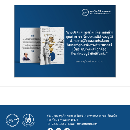
65/1 ถนนสุขุมวิท ซอยสุขุมวิท 55 (ทองหล่อ) แขวง คลองตันเหนือ
เขต วัฒนา กรุงเทพฯ 10110
Tel : 02 381 3860 | E-mail :
contact@pridi.or.th