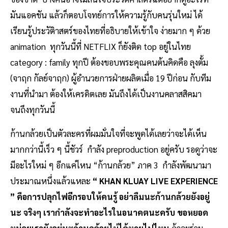
มันแอคชัน แล้วก็ตอบโจทย์การให้ความรู้กับคนรุ่นใหม่ ได้
เรียนรู้ประวัติาสตร์ของไทยที่อธิบายให้เข้าใจ ง่ายมาก ๆ ด้วย
animation ทุกวันนี้ที่ NETFLIX ก็ยังติด top อยู่ในไทย
category : family ทุกปี ต้องขอบพระคุณคนต้นคิดคือ ลุงตั้ม
(จาฤก กัลย์จาฤก) ผู้อำนวยการฝ่ายผลิตเมื่อ 19 ปีก่อน กับทีม
งานที่นำมา ต้องให้เครดิตเลย มันถึงได้เป็นงานคลาสสิคมา
จนถึงทุกวันนี้
ก้านกล้วยเป็นตัวละครที่ผมมั่นใจที่จะพูดได้เลยว่าจะได้เห็น
มากกว่านี้เร็ว ๆ นี้ชัวร์ กำลัง preproduction อยู่ครับ รอดูว่าจะ
มีอะไรใหม่ ๆ อีกแค่ไหน “ก้านกล้วย” ภาค 3 กำลังพัฒนามา
ประมาณหนึ่งแล้วแหละ
“ KHAN KLUAY LIVE EXPERIENCE
” คือการปลุกไฟอีกรอบให้คนรู้ อย่าลืมนะก้านกล้วยยังอยู่
นะ จริงๆ เรากำลังจะทำอะไรในอนาคตนะครับ ขอหยอด