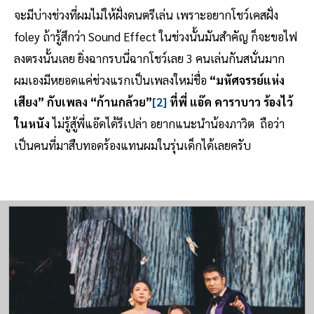
จะมีบ่างช่วงที่ผมไม่ให้ฝั่งดนตรีเล่น เพราะอยากโชว์เคสฝั่ง
foley ถ้ารู้สึกว่า Sound Effect ในช่วงนั้นมันสำคัญ ก็จะขอไฟ
ลงตรงนั้นเลย ยิ่งฉากรบนี่ฉากโชว์เลย 3 คนเล่นกันสนั่นมาก
ผมเองมีหยอดแค่ช่วงแรกเป็นเพลงใหม่ชื่อ
“มหัศจรรย์แห่ง
เสียง” กับเพลง “ก้านกล้วย”
[2]
ที่พี่ แอ๊ด คาราบาว ร้องไว้
ในหนัง
ไม่รู้สู้พี่แอ๊ดได้รึเปล่า อยากแนะนำน้องภาวิต
ถือว่า
เป็นคนที่มาสืบทอดร้องแทนผมในรุ่นเด็กได้เลยครับ