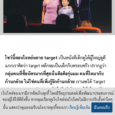
โชว์นี้ตอบโจทย์หลาย target
เป็นหนังที่เด็กดูได้ผู้ใหญ่ดูดี
แรกเราคิดว่า target หลักจะเป็นเด็กกับครอบครัว ปรากฏว่า
กลุ่มคนที่ซื้อบัตรมากที่สุดนั่นคือคือรุ่นผม คนที่โตมากับ
ก้านกล้วย ไม่ใช่คนที่เพิ่งรู้จักก้านกล้วย
เราเลยได้ Target
Audiaence หลายรุ่นมารวมกันในโชว์เดียว เราได้เด็ก ๆ กับ
เว็บไซต์ของเรามีการจัดเก็บคุกกี้ โดยมีวัตถุประสงค์เพื่อพัฒนาประสบการณ์
ครอบครัวที่เพิ่งรู้จักก้านกล้วย เราได้คนที่โตมากับก้านกล้วย
ของผู้ใช้ให้ดียิ่งขึ้น หากคุณเรียกดูเว็บไซต์ต่อไปโดยไม่มีการปรับตั้งค่าใดๆ
เราได้คนที่อยากมาฟัง orchrestra สด ๆ ด้วย คนที่ ชื่นชม
นั้น แสดงว่าคุณยอมรับนโยบายคุกกี้ของเรา
เรียนรู้เพิ่มเติม
ฉันยอมรับ
ดนตรีเฉย ๆ ก็มาฟังได้ใช่ไหมครับผม แล้วโชว์มีจุดที่ focus ได้