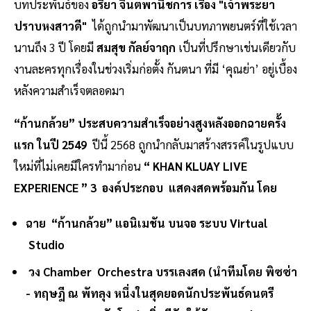
บทประพันธ์ของ
อริยา จินตพานิชการ เรื่อง "เจ้าพระยา
ปราบหงสาวดี"
ได้ถูกนำมาพัฒนาเป็นบทภาพยนตร์ที่ใช้เวลา
นานถึง 3 ปี โดยมี
สมสุข กัลย์จาฤก
เป็นที่ปรึกษาเช่นเดียวกับ
งานละครทุกเรื่องในช่วงเริ่มก่อตั้ง กันตนา ที่มี ‘คุณย่า’ อยู่เบื้อง
หลังความสำเร็จตลอดมา
“ก้านกล้วย” ประสบความสำเร็จอย่างสูงหลังออกฉายครั้ง
แรก ในปี 2549
ปีนี้ 2568 ถูกนำกลับมาสร้างสรรค์ในรูปแบบ
ใหม่ที่ไม่เคยมีใครทำมาก่อน
“ KHAN KLUAY LIVE
EXPERIENCE ” 3 องค์ประกอบ แสดงสดพร้อมกัน โดย
ฉาย “ก้านกล้วย” แอนิเมชัน บนจอ ระบบ Virtual
Studio
วง Chamber Orchestra บรรเลงสด (นำทีมโดย พิซซ่า
- ทฤษฎี ณ พัทลุง หนึ่งในสุดยอดนักประพันธ์ดนตรี