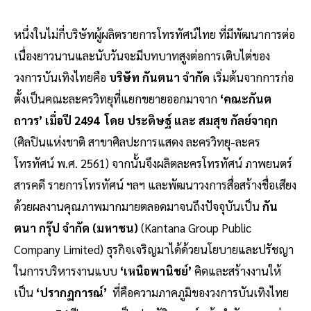
หนึ่งในไม่กี่บริษัทผู้ผลิตรายการโทรทัศน์ไทย ที่มีพัฒนาการต่อ
เนื่องยาวนานและนับวันจะมีบทบาทสูงต่อการเติบไต่ของ
วงการบันเทิงไทยคือ
บริษัท กันตนา จำกัด
เริ่มต้นจากการก่อ
ตั้งเป็นคณะละครวิทยุที่แยกขยายออกมาจาก
‘คณะกันต
ถาวร’ เมื่อปี 2494 โดย ประดิษฐ์ และ สมสุข กัลย์จาฤก
(ศิลปินแห่งชาติ สาขาศิลปะการแสดง ละครวิทยุ-ละคร
โทรทัศน์ พ.ศ. 2561) จากนั้นจึงผลิตละครโทรทัศน์ ภาพยนตร์
สารคดี รายการโทรทัศน์ ฯลฯ และพัฒนาวงการสื่อสร้างชื่อเสียง
ด้วยผลงานคุณภาพมากมายตลอดมาจนถึงปัจจุบันเป็น
กัน
ตนา กรุ๊ป จำกัด (มหาชน)
(Kantana Group Public
Company Limited) ธุรกิจเจริญมาได้ด้วยนโยบายและปรัชญา
ในการบริหารงานแบบ
‘เหนือพานิชย์’
คิดและสร้างงานให้
เป็น
‘ปรากฏการณ์’
ที่คือความภาคภูมิของวงการบันเทิงไทย