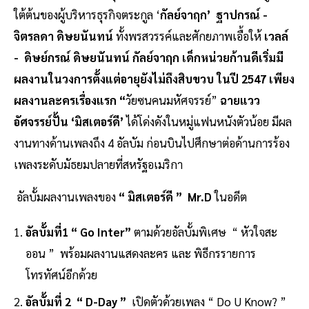
ใต้ต้นของผู้บริหารธุรกิจตระกูล ‘
กัลย์จาฤก’ ฐาปกรณ์ -
จิตรลดา ดิษยนันทน์
ทั้งพรสวรรค์และศักยภาพเอื้อให้
เวลล์
- ดิษย์กรณ์ ดิษยนันทน์ กัลย์จาฤก เด็กหน่วยก้านดีเริ่มมี
ผลงานในวงการตั้งแต่อายุยังไม่ถึงสิบขวบ ในปี 2547 เพียง
ผลงานละครเรื่องแรก “
วัยซนคนมหัศจรรย์”
ฉายแวว
อัศจรรย์ปั้น ‘มิสเตอร์ดี’
ได้โด่งดังในหมู่แฟนหนังตัวน้อย มีผล
งานทางด้านเพลงถึง 4 อัลบัม ก่อนบินไปศึกษาต่อด้านการร้อง
เพลงระดับมัธยมปลายที่สหรัฐอเมริกา
อัลบั้มผลงานเพลงของ
“ มิสเตอร์ดี ” Mr.D
ในอดีต
อัลบั้มที่1 “ Go Inter”
ตามด้วยอัลบั้มพิเศษ “ หัวใจสะ
ออน ” พร้อมผลงานแสดงละคร และ พิธีกรรายการ
โทรทัศน์อีกด้วย
อัลบั้มที่ 2
“ D-Day ”
เปิดตัวด้วยเพลง “ Do U Know? ”