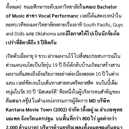
ทั้งหมด) ขณะศึกษาระดับมหาวิทยาลัย
ในคณะ Bachelor
of Music สาขา Vocal Performanc
เวลล์ได้แสดงบทนำใน
ละครเวทีของมหาวิทยาลัยหลายเรื่องอาทิ South Pacific, Guys
and Dolls และ Oklahoma และ
มีโอกาสได้ไปเป็นนักร้องโอ
เปร่าที่อิตาลีถึง 3 ปีติดกัน
เปิดตัวเมื่ออายุ 9 ขวบ ฝากผลงานไว้ ไปสั่งสมประสบการณ์ใน
ต่างแดนจนโตเป็นวัยรุ่น 19 ปี ถึงได้กลับบ้านเกิดมาสร้างสาน
ผลงานที่แสดงถึงอัจฉริยภาพอย่างต่อเนื่องตลอด 10 ปี ในต่าง
แดน เวลล์ชัดเจนในเส้นทางสายดนตรีคลาสสิค จนวันนี้เต็ม
หนุ่มในวัย 30 ปี ‘มิสเตอร์ดี’ คือหนึ่งในผู้บริหารคนสำคัญของ
กันตนา กรุ๊ป
ในตำแหน่งกรรมการผู้จัดการ
MD บริษัท
Kantana Movie Town (2002) จำกัด (ตั้งอยู่ ณ อำเภอพุทธ
มณฑล จังหวัดนครปฐม บนพื้นที่กว่า 800 ไร่ มูลค่ากว่า
2,000 ล้านบาท) บริหารด้านธุรกิจเพลงทั้งหมดของกันตนา