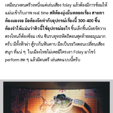
เหมือนวงดนตรีวงหนึ่งแต่เล่นเสียง foley แล้วต้องมีการซ้อมให้
แม่นเข้ากับภาพ real time
สติต้องมุ่งมั่นตลอดเรื่อง สายตา
ต้องมองจอ มือต้องจัดทำกับอุปกรณ์เรื่องนี้ 300-400 ชิ้น
ต้องจำให้แม่นว่าคิวนี้ใช้อุปกรณ์อะไร
ชิ้นเล็กชิ้นน้อยจัดวาง
ตรงไหนก็ต้องซ้อม เช่น ซีนรบยุทธหัตถีตอนสุดท้ายละมุนมาก
ครับ มีทั้งฟ้าผ่า สู้รบกันฟันดาบ มือเป็นระวิงตอนเปลี่ยนเสียง
สนุก ที่แน่ ๆ ในเมืองไทยไม่เคยมีใครเอา Foley มาโชว์
perform สด ๆ แล้วมีดนตรี เล่นสดแบบนี้ครับ