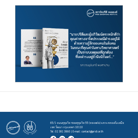
65/1 ถนนสุขุมวิท ซอยสุขุมวิท 55 (ทองหล่อ) แขวง คลองตันเหนือ
เขต วัฒนา กรุงเทพฯ 10110
Tel : 02 381 3860 | E-mail :
contact@pridi.or.th