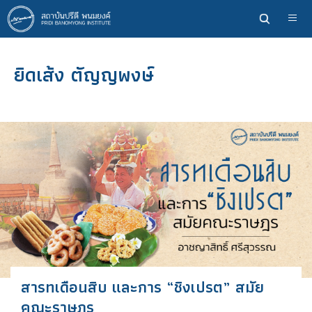
ข้าม
ไป
ยัง
เนื้อหา
ยิดเส้ง ตัญญพงษ์
หลัก
สารทเดือนสิบ และการ “ชิงเปรต” สมัย
คณะราษฎร