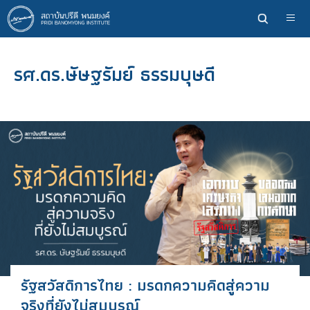
ข้าม
ไป
ยัง
เนื้อหา
รศ.ดร.ษัษฐรัมย์ ธรรมบุษดี
หลัก
รัฐสวัสดิการไทย : มรดกความคิดสู่ความ
จริงที่ยังไม่สมบูรณ์