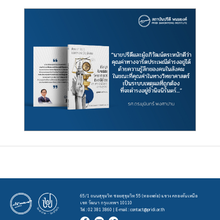
65/1 ถนนสุขุมวิท ซอยสุขุมวิท 55 (ทองหล่อ) แขวง คลองตันเหนือ
เขต วัฒนา กรุงเทพฯ 10110
Tel : 02 381 3860 | E-mail :
contact@pridi.or.th