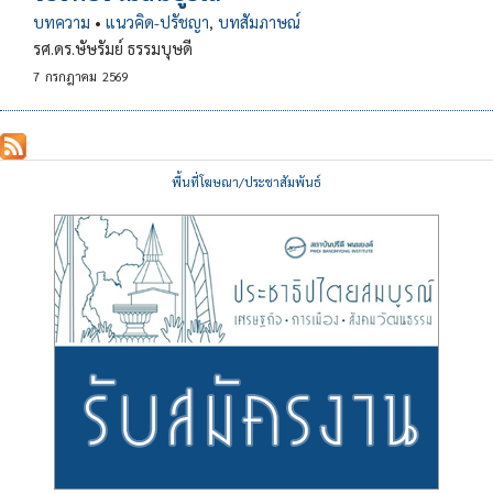
บทความ
•
แนวคิด-ปรัชญา
,
บทสัมภาษณ์
รศ.ดร.ษัษรัมย์ ธรรมบุษดี
7
กรกฎาคม
2569
พื้นที่โฆษณา/ประชาสัมพันธ์