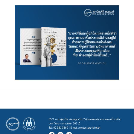
65/1 ถนนสุขุมวิท ซอยสุขุมวิท 55 (ทองหล่อ) แขวง คลองตันเหนือ
เขต วัฒนา กรุงเทพฯ 10110
Tel : 02 381 3860 | E-mail :
contact@pridi.or.th