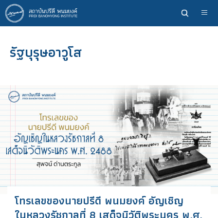
ข้าม
ไป
ยัง
เนื้อหา
รัฐบุรุษอาวูโส
หลัก
โทรเลขของนายปรีดี พนมยงค์ อัญเชิญ
ในหลวงรัชกาลที่ 8 เสด็จนิวัติพระนคร พ.ศ.