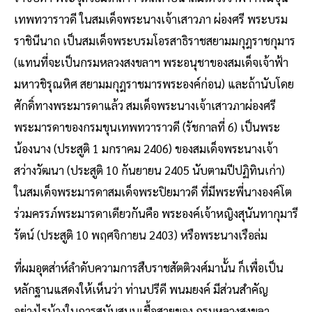
เทพทวาราวดี ในสมเด็จพระนางเจ้าเสาวภา ผ่องศรี พระบรม
ราชินีนาถ เป็นสมเด็จพระบรมโอรสาธิราชสยามมกุฎราชกุมาร
(แทนที่จะเป็นกรมหลวงสงขลาฯ พระอนุชาของสมเด็จเจ้าฟ้า
มหาวชิรุณหิศ สยามมกุฎราชมารพระองค์ก่อน) และถ้านับโดย
ศักดิ์ทางพระมารดาแล้ว สมเด็จพระนางเจ้าเสาวภาผ่องศรี
พระมารดาของกรมขุนเทพทวาราวดี (รัชกาลที่ 6) เป็นพระ
น้องนาง (ประสูติ 1 มกราคม 2406) ของสมเด็จพระนางเจ้า
สว่างวัฒนา (ประสูติ 10 กันยายน 2405 นับตามปีปฏิทินเก่า)
ในสมเด็จพระมารดาสมเด็จพระปิยมาวดี ที่มีพระพี่นางองค์โต
ร่วมครรภ์พระมารดาเดียวกันคือ พระองค์เจ้าหญิงสุนันทากุมารี
รัตน์ (ประสูติ 10 พฤศจิกายน 2403) หรือพระนางเรือล่ม
ที่ผมอุตส่าห์ลำดับความการสืบราชสัตติวงศ์มานั้น ก็เพื่อเป็น
หลักฐานแสดงให้เห็นว่า ท่านปรีดี พนมยงค์ มีส่วนสำคัญ
อย่างไรบ้างในการสนับสนุนเชื้อสายของ กรมหลวงสงขลา