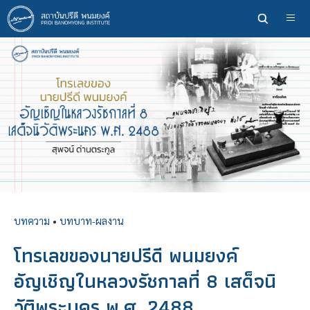
ข้าม
ไป
ยัง
เนื้อหา
หลัก
บทความ
•
บทบาท-ผลงาน
โทรเลขของนายปรีดี พนมยงค์
อัญเชิญในหลวงรัชกาลที่ 8 เสด็จนิ
วัติพระนคร พ.ศ. 2488