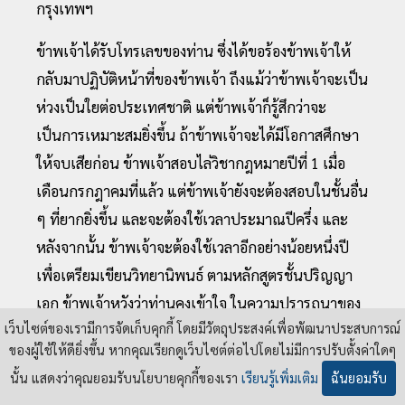
กรุงเทพฯ
ข้าพเจ้าได้รับโทรเลขของท่าน ซึ่งได้ขอร้องข้าพเจ้าให้
กลับมาปฏิบัติหน้าที่ของข้าพเจ้า ถึงแม้ว่าข้าพเจ้าจะเป็น
ห่วงเป็นใยต่อประเทศชาติ แต่ข้าพเจ้าก็รู้สึกว่าจะ
เป็นการเหมาะสมยิ่งขึ้น ถ้าข้าพเจ้าจะได้มีโอกาสศึกษา
ให้จบเสียก่อน ข้าพเจ้าสอบไล่วิชากฎหมายปีที่ 1 เมื่อ
เดือนกรกฎาคมที่แล้ว แต่ข้าพเจ้ายังจะต้องสอบในชั้นอื่น
ๆ ที่ยากยิ่งขึ้น และจะต้องใช้เวลาประมาณปีครึ่ง และ
หลังจากนั้น ข้าพเจ้าจะต้องใช้เวลาอีกอย่างน้อยหนึ่งปี
เพื่อเตรียมเขียนวิทยานิพนธ์ ตามหลักสูตรชั้นปริญญา
เอก ข้าพเจ้าหวังว่าท่านคงเข้าใจ ในความปรารถนาของ
เว็บไซต์ของเรามีการจัดเก็บคุกกี้ โดยมีวัตถุประสงค์เพื่อพัฒนาประสบการณ์
ข้าพเจ้าที่จะศึกษาให้จบ ถ้าท่านและรัฐบาลเห็นชอบ
ของผู้ใช้ให้ดียิ่งขึ้น หากคุณเรียกดูเว็บไซต์ต่อไปโดยไม่มีการปรับตั้งค่าใดๆ
ด้วย ข้าพเจ้าก็ใคร่ที่จะกลับไปเยี่ยมบ้าน สักครั้งหนึ่งก่อน
นั้น แสดงว่าคุณยอมรับนโยบายคุกกี้ของเรา
เรียนรู้เพิ่มเติม
ฉันยอมรับ
ที่ข้าพเจ้าจะสำเร็จการศึกษา ข้าพเจ้าขอขอบใจท่าน