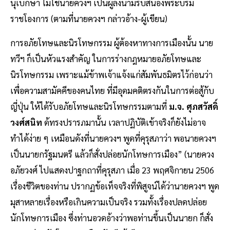
นุเบกษา ไม่ใช่นายควงฯ เป็นผู้ลงนามรับสนองพระบรม
ราชโองการ (ตามที่นายควงฯ กล่าวอ้าง-ผู้เขียน)
การอภัยโทษและนิรโทษกรรม ผู้ต้องหาทางการเมืองนั้น นาย
ทวีฯ ก็เป็นหัวแรงสำคัญ ในการร่างกฎหมายอภัยโทษและ
นิรโทษกรรม เพราะแม้ข้าพเจ้าแจ้งแก่สัมพันธมิตรไว้ก่อนว่า
เพื่อความสามัคคีของคนไทย ที่มีอุดมคติตรงกันในการต่อสู้กับ
ญี่ปุ่น ให้ได้รับอภัยโทษและนิรโทษกรรมตามที่
ม.จ. ศุภสวัสดิ์
วงศ์สนิท
ด้ทรงปรารภมานั้น เวลาปฏิบัติเข้าจริงก็ยังไม่อาจ
ทำได้ง่าย ๆ เหมือนดังที่นายควงฯ พูดที่คุรุสภาว่า พอนายควงฯ
เป็นนายกรัฐมนตรี แล้วก็สั่งปล่อยนักโทษการเมือง” (นายควง
อภัยวงศ์ ไปแสดงปาฐกถาที่คุรุสภา เมื่อ 23 พฤศจิกายน 2506
เรื่องชีวิตของท่าน ปรากฏข้อเท็จจริงที่พิสูจน์ได้ว่านายควงฯ พูด
มุสาหลายเรื่องหรือเกินความเป็นจริง รวมทั้งเรื่องปลดปล่อย
นักโทษการเมือง ซึ่งท่านอวดอ้างว่าพอท่านขึ้นเป็นนายก ก็สั่ง