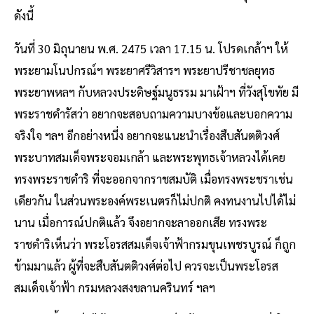
ดังนี้
วันที่ 30 มิถุนายน พ.ศ. 2475 เวลา 17.15 น. โปรดเกล้าฯ ให้
พระยามโนปกรณ์ฯ พระยาศรีวิสารฯ พระยาปรีชาชลยุทธ
พระยาพหลฯ กับหลวงประดิษฐ์มนูธรรม มาเฝ้าฯ ที่วังสุโขทัย มี
พระราชดำรัสว่า อยากจะสอบถามความบางข้อและบอกความ
จริงใจ ฯลฯ อีกอย่างหนี่ง อยากจะแนะนำเรื่องสืบสันตติวงศ์
พระบาทสมเด็จพระจอมเกล้า และพระพุทธเจ้าหลวงได้เคย
ทรงพระราชดำริ ที่จะออกจากราชสมบัติ เมื่อทรงพระชราเช่น
เดียวกัน ในส่วนพระองค์พระเนตรก็ไม่ปกติ คงทนงานไปได้ไม่
นาน เมื่อการณ์ปกติแล้ว จึงอยากจะลาออกเสีย ทรงพระ
ราชดำริเห็นว่า พระโอรสสมเด็จเจ้าฟ้ากรมขุนเพชรบูรณ์ ก็ถูก
ข้ามมาแล้ว ผู้ที่จะสืบสันตติวงศ์ต่อไป ควรจะเป็นพระโอรส
สมเด็จเจ้าฟ้า กรมหลวงสงขลานครินทร์ ฯลฯ