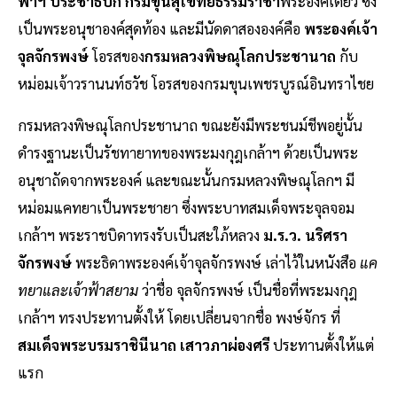
ฟ้าฯ ประชาธิปก กรมขุนสุโขทัยธรรมราชา
พระองค์เดียว ซึ่ง
เป็นพระอนุชาองค์สุดท้อง และมีนัดดาสององค์คือ
พระองค์เจ้า
จุลจักรพงษ์
โอรสของ
กรมหลวงพิษณุโลกประชานาถ
กับ
หม่อมเจ้าวรานนท์ธวัช โอรสของกรมขุนเพชรบูรณ์อินทราไชย
กรมหลวงพิษณุโลกประชานาถ ขณะยังมีพระชนม์ชีพอยู่นั้น
ดำรงฐานะเป็นรัชทายาทของพระมงกุฎเกล้าฯ ด้วยเป็นพระ
อนุชาถัดจากพระองค์ และขณะนั้นกรมหลวงพิษณุโลกฯ มี
หม่อมแคทยาเป็นพระชายา ซึ่งพระบาทสมเด็จพระจุลจอม
เกล้าฯ พระราชบิดาทรงรับเป็นสะใภ้หลวง
ม.ร.ว. นริศรา
จักรพงษ์
พระธิดาพระองค์เจ้าจุลจักรพงษ์ เล่าไว้ในหนังสือ
แค
ทยาและเจ้าฟ้าสยาม
ว่าชื่อ จุลจักรพงษ์ เป็นชื่อที่พระมงกุฎ
เกล้าฯ ทรงประทานตั้งให้ โดยเปลี่ยนจากชื่อ พงษ์จักร ที่
สมเด็จพระบรมราชินีนาถ เสาวภาผ่องศรี
ประทานตั้งให้แต่
แรก