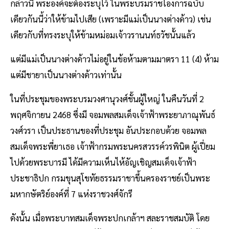
กล่าวนี้ พระองค์จะต้องระบุไว้ ในพระบรมราชโองการฉบับ
เดียวกันนี้ว่าให้ข้ามไปเสีย (เพราะมีแม่เป็นนางต่างด้าว) เช่น
เดียวกับที่ทรงระบุให้ข้ามหม่อมเจ้าวรานนท์ธวัชนั้นแล้ว
แต่มีแม่เป็นนางต่างด้าวไม่อยู่ในข้อห้ามตามมาตรา 11 (4) ห้าม
แต่มีชายาเป็นนางต่างด้าวเท่านั้น
ในที่ประชุมของพระบรมวงศานุวงศ์ชั้นผู้ใหญ่ ในคืนวันที่ 2
พฤศจิกายน 2468 ซึ่งมี จอมพลสมเด็จเจ้าฟ้าพระยาภาณุพันธ์
วงศ์วรา เป็นประธานของที่ประชุม อันประกอบด้วย จอมพล
สมเด็จพระพี่ยาเธอ เจ้าฟ้ากรมพระนครสวรรค์วรพินิต ผู้เปี่ยม
ไปด้วยพระบารมี ได้มีความเห็นไห้อัญเชิญสมเด็จเจ้าฟ้า
ประชาธิปก กรมขุนสุโขทัยธรรมราชาขึ้นครองราชย์เป็นพระ
มหากษัตริย์องค์ที่ 7 แห่งราชวงศ์จักรี
ดังนั้น เมื่อพระบาทสมเด็จพระปกเกล้าฯ สละราชสมบัติ โดย