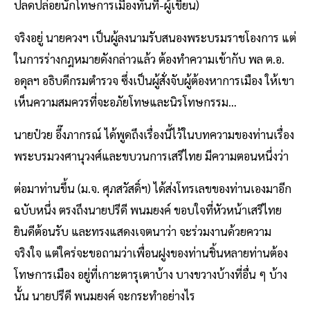
ปลดปล่อยนักโทษการเมืองทันที-ผู้เขียน)
จริงอยู่ นายควงฯ เป็นผู้ลงนามรับสนองพระบรมราชโองการ แต่
ในการร่างกฎหมายดังกล่าวแล้ว ต้องทำความเข้ากับ พล ต.อ.
อดุลฯ อธิบดีกรมตำรวจ ซึ่งเป็นผู้สั่งจับผู้ต้องหาการเมือง ให้เขา
เห็นความสมควรที่จะอภัยโทษและนิรโทษกรรม…
นายป๋วย อึ๊งภากรณ์ ได้พูดถึงเรื่องนี้ไว้ในบทความของท่านเรื่อง
พระบรมวงศานุวงศ์และขบวนการเสรีไทย มีความตอนหนึ่งว่า
ต่อมาท่านขึ้น (ม.จ. ศุภสวัสดิ์ฯ) ได้ส่งโทรเลขของท่านเองมาอีก
ฉบับหนึ่ง ตรงถึงนายปรีดี พนมยงค์ ขอบใจที่หัวหน้าเสรีไทย
ยินดีต้อนรับ และทรงแสดงเจตนาว่า จะร่วมงานด้วยความ
จริงใจ แต่ใคร่จะขอถามว่าเพื่อนฝูงของท่านชิ้นหลายท่านต้อง
โทษการเมือง อยู่ที่เกาะตารุเตาบ้าง บางขวางบ้างที่อื่น ๆ บ้าง
นั้น นายปรีดี พนมยงค์ จะกระทำอย่างไร