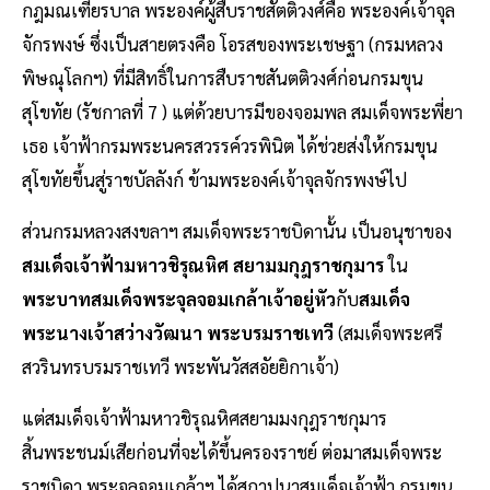
กฎมณเฑียรบาล พระองค์ผู้สืบราชสัตติวงศ์คือ พระองค์เจ้าจุล
จักรพงษ์ ซึ่งเป็นสายตรงคือ โอรสของพระเชษฐา (กรมหลวง
พิษณุโลกฯ) ที่มีสิทธิ์ในการสืบราชสันตติวงศ์ก่อนกรมขุน
สุโขทัย (รัชกาลที่ 7 ) แต่ด้วยบารมีของจอมพล สมเด็จพระพี่ยา
เธอ เจ้าฟ้ากรมพระนครสวรรค์วรพินิต ได้ช่วยส่งให้กรมขุน
สุโขทัยขึ้นสู่ราชบัลลังก์ ข้ามพระองค์เจ้าจุลจักรพงษ์ไป
ส่วนกรมหลวงสงขลาฯ สมเด็จพระราชบิดานั้น เป็นอนุชาของ
สมเด็จเจ้าฟ้ามหาวชิรุณหิศ สยามมกุฎราชกุมาร
ใน
พระบาทสมเด็จพระจุลจอมเกล้าเจ้าอยู่หัว
กับ
สมเด็จ
พระนางเจ้าสว่างวัฒนา พระบรมราชเทวี
(สมเด็จพระศรี
สวรินทรบรมราชเทวี พระพันวัสสอัยยิกาเจ้า)
แต่สมเด็จเจ้าฟ้ามหาวชิรุณหิศสยามมงกุฎราชกุมาร
สิ้นพระชนม์เสียก่อนที่จะได้ขึ้นครองราชย์ ต่อมาสมเด็จพระ
ราชบิดา พระจุลจอมเกล้าฯ ได้สถาปนาสมเด็จเจ้าฟ้า กรมขุน