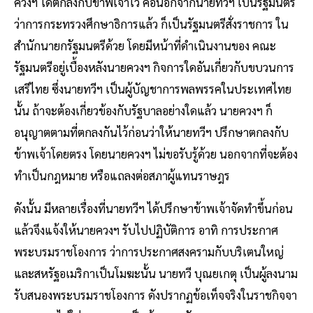
ควงฯ ได้ตกลงกับข้าพเจ้าไว้ คือนอกจากนายทวีฯ เป็นรัฐมนตรี
ว่าการกระทรวงศึกษาธิการแล้ว ก็เป็นรัฐมนตรีสั่งราชการ ใน
สำนักนายกรัฐมนตรีด้วย โดยมีหน้าที่ดำเนินงานของ คณะ
รัฐมนตรีอยู่เบื้องหลังนายควงฯ กิจการใดอันเกี่ยวกับขบวนการ
เสรีไทย ซึ่งนายทวีฯ เป็นผู้บัญชาการพลพรรคในประเทศไทย
นั้น ถ้าจะต้องเกี่ยวข้องกับรัฐบาลอย่างใดแล้ว นายควงฯ ก็
อนุญาตตามที่ตกลงกันไว้ก่อนว่าให้นายทวีฯ ปรึกษาตกลงกับ
ข้าพเจ้าโดยตรง โดยนายควงฯ ไม่ขอรับรู้ด้วย นอกจากที่จะต้อง
ทำเป็นกฎหมาย หรือแถลงต่อสภาผู้แทนราษฎร
ดังนั้น มีหลายเรื่องที่นายทวีฯ ได้ปรึกษาข้าพเจ้าจัดทำขึ้นก่อน
แล้วจึงแจ้งให้นายควงฯ รับไปปฏิบัติการ อาทิ การประกาศ
พระบรมราชโองการ ว่าการประกาศสงครามกับบริเตนใหญ่
และสหรัฐอเมริกาเป็นโมฆะนั้น นายทวี บุณยเกตุ เป็นผู้ลงนาม
รับสนองพระบรมราชโองการ ดังปรากฏข้อเท็จจริงในราชกิจจา