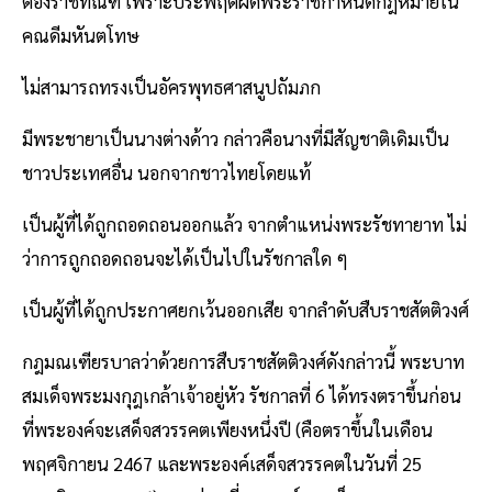
ต้องราชทัณฑ์ เพราะประพฤติผิดพระราชกำหนดกฎหมายใน
คณดีมหันตโทษ
ไม่สามารถทรงเป็นอัครพุทธศาสนูปถัมภก
มีพระชายาเป็นนางต่างด้าว กล่าวคือนางที่มีสัญชาติเดิมเป็น
ชาวประเทศอื่น นอกจากชาวไทยโดยแท้
เป็นผู้ที่ได้ถูกถอดถอนออกแล้ว จากตำแหน่งพระรัชทายาท ไม่
ว่าการถูกถอดถอนจะได้เป็นไปในรัชกาลใด ๆ
เป็นผู้ที่ได้ถูกประกาศยกเว้นออกเสีย จากลำดับสืบราชสัตติวงศ์
กฎมณเฑียรบาลว่าด้วยการสืบราชสัตติวงศ์ดังกล่าวนี้ พระบาท
สมเด็จพระมงกุฎเกล้าเจ้าอยู่หัว รัชกาลที่ 6 ได้ทรงตราขึ้นก่อน
ที่พระองค์จะเสด็จสวรรคตเพียงหนึ่งปี (คือตราขึ้นในเดือน
พฤศจิกายน 2467 และพระองค์เสด็จสวรรคตในวันที่ 25