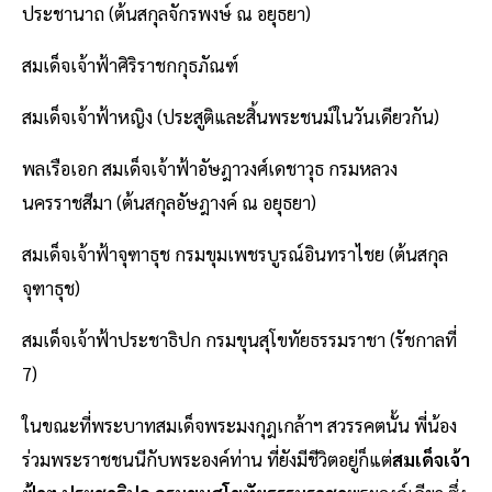
ประชานาถ (ต้นสกุลจักรพงษ์ ณ อยุธยา)
สมเด็จเจ้าฟ้าศิริราชกกุธภัณฑ์
สมเด็จเจ้าฟ้าหญิง (ประสูติและสิ้นพระชนม์ในวันเดียวกัน)
พลเรือเอก สมเด็จเจ้าฟ้าอัษฎาวงศ์เดชาวุธ กรมหลวง
นครราชสีมา (ต้นสกุลอัษฎางค์ ณ อยุธยา)
สมเด็จเจ้าฟ้าจุฑาธุช กรมขุมเพชรบูรณ์อินทราไชย (ต้นสกุล
จุฑาธุช)
สมเด็จเจ้าฟ้าประชาธิปก กรมขุนสุโขทัยธรรมราชา (รัชกาลที่
7)
ในขณะที่พระบาทสมเด็จพระมงกุฎเกล้าฯ สวรรคตนั้น พี่น้อง
ร่วมพระราชชนนีกับพระองค์ท่าน ที่ยังมีชีวิตอยู่ก็แต่
สมเด็จเจ้า