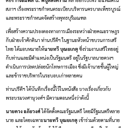
ต่อจาก
จอมพล ป. พิบูลสงคราม
ที่ลาออกไปเพราะแพ้มติใน
สภาฯ เรื่องพระราชกำหนดระเบียบบริหารนครบาลเพ็ชรบูรณ์
และพระราชกำหนดจัดสร้างพุทธบุรีมณฑล
เพื่อสร้างความปรองดองทางการเมืองระหว่างฝ่ายคณะราษฎร
กับฝ่ายเจ้าศักดินา ท่านปรีดีฯ ในฐานะหัวหน้าขบวนการเสรี
ไทย ได้มอบหมายให้
นายทวี บุณยเกตุ
ซึ่งร่วมงานเสรีไทยอยู่
กับท่านและมีตำแหน่งเป็นรัฐมนตรี อยู่ในรัฐบาลนายควงฯ
ดำเนินการปลดปล่อยนักโทษการเมือง ซึ่งมีเจ้านายชั้นผู้ใหญ่
และข้าราชบริพารในระบอบเก่าหลายคน
ท่านปรีดีฯ ได้บันทึกเรื่องนี้ไว้ในหนังสือ
บางเรื่องเกี่ยวกับ
พระบรมวงศานุวงศ์ฯ
มีความตอนหนึ่งว่าดังนี้
นายควง อภัยวงศ์
ได้จัดตั้งคณะรัฐมนตรี โดยมีรัฐมนตรีหลาย
นาย และโดยเฉพาะ
นายทวี บุณยเกตุ
เข้าร่วมด้วยตามที่นาย