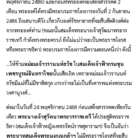
พฤศจิกายน 2486) และก่อนที่พระองค์จะเสด็จสวรรคต 2
เดือน พระองค์ได้ทรงมีพระบรมราชโองการลงวันที่ 2 กันยายน
2486 ถึงเสนาบดีวัง เกี่ยวกับองค์รัชทายาทที่จะสืบสัตติวงศ์ต่อ
จากพระองค์ท่าน (ขณะนั้นสมเด็จพระนางเจ้าสุวัฒนาพระวร
ราชเทวี กำลังทรงพระครรภ์ ยังไม่แน่ว่าจะเป็นพระราชโอรส
หรือพระราชธิดา) พระบรมราชโองการมีความตอนหนึ่งว่า ดังนี้
…ให้ข้าม
หม่อมเจ้าวรานนท์ธวัช
ใน
สมเด็จเจ้าฟ้ากรมขุน
เพชรบูรณ์อินทราไชย
นั้นเสียเถิด เพราะหม่อมเจ้าวรานนท์
ธวัชมีแม่ที่ไม่มีชาติสกุล เกรงว่าจะไม่เป็นที่เคารพแห่งพระบรม
วงศานุวงศ์…
ต่อมาในวันที่ 24 พฤศจิกายน 2468 ก่อนเสด็จสวรรคตเพียงวัน
เดียว
พระนางเจ้าสุวัทนาพระวรราชเทวี
ได้ประสูติพระราช
ธิดา (สมเด็จเจ้าฟ้าหญิงเพชรรัตน์ราชสุดารามฯ) จึงเป็นอันว่า
พระบาทสมเด็จพระมงกุฎเกล้าฯ
ไม่มีพระราชโอรสที่จะสืบ