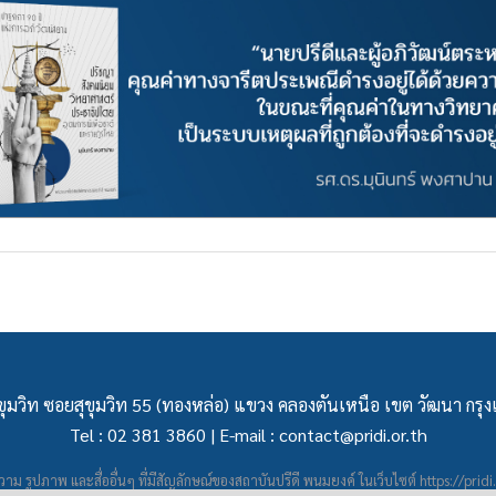
ุมวิท ซอยสุขุมวิท 55 (ทองหล่อ) แขวง คลองตันเหนือ เขต วัฒนา กร
Tel : 02 381 3860 | E-mail :
contact@pridi.or.th
าม รูปภาพ และสื่ออื่นๆ ที่มีสัญลักษณ์ของสถาบันปรีดี พนมยงค์ ในเว็บไซต์
https://pridi