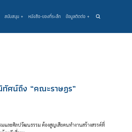
สนับสนุน
+
หนังสือ-ของที่ระลึก
ข้อมูลติดต่อ
+
านิทัศน์ถึง “คณะราษฎร”
มและศิลปวัฒนธรรม ต้องสูญเสียคนทำงานสร้างสรรค์ที่