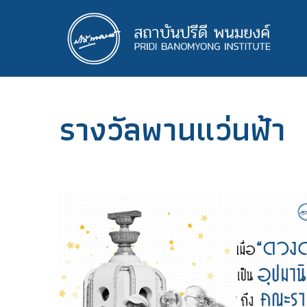
ข้าม
ไป
ยัง
เนื้อหา
หลัก
รางวัลพานแว่นฟ้า