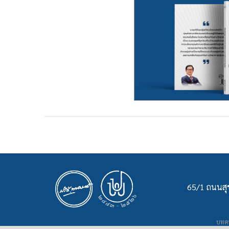
65/1 ถนนสุข
บทคว