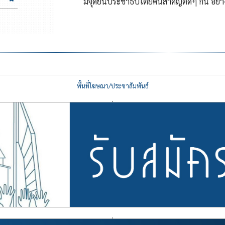
มีจุดยืนประชาธิปไตยคนสำคัญติดๆ กัน อย่าง
พื้นที่โฆษณา/ประชาสัมพันธ์