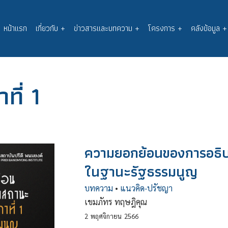
หน้าแรก
เกี่ยวกับ
+
ข่าวสารและบทความ
+
โครงการ
+
คลังข้อมูล
+
Main
navigation
ี่ 1
ความยอกย้อนของการอธิบ
ในฐานะรัฐธรรมนูญ
บทความ
•
แนวคิด-ปรัชญา
เขมภัทร ทฤษฎิคุณ
2
พฤศจิกายน
2566