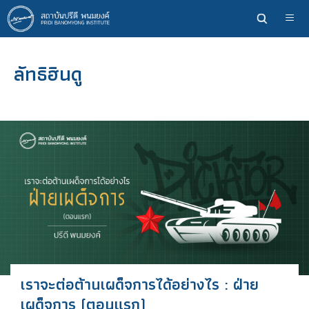
ข้าม
ไป
ยัง
เนื้อหา
ลัทธิฮินดู
หลัก
เราจะต่อต้านเผด็จการได้อย่างไร : ฝ่าย
เผด็จการ (ตอนแรก)