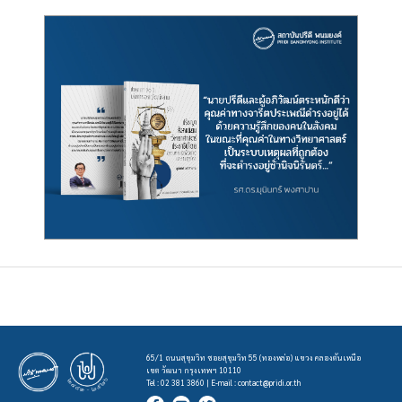
65/1 ถนนสุขุมวิท ซอยสุขุมวิท 55 (ทองหล่อ) แขวง คลองตันเหนือ
เขต วัฒนา กรุงเทพฯ 10110
Tel : 02 381 3860 | E-mail :
contact@pridi.or.th