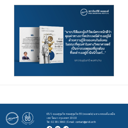
65/1 ถนนสุขุมวิท ซอยสุขุมวิท 55 (ทองหล่อ) แขวง คลองตันเหนือ
เขต วัฒนา กรุงเทพฯ 10110
Tel : 02 381 3860 | E-mail :
contact@pridi.or.th