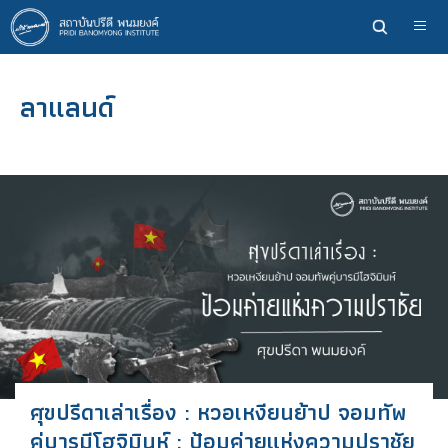
ข้าม
ไป
ยัง
เนื้อหา
ลาแลนด์
หลัก
ศุขปรีดาเล่าเรื่อง : หวอเหงียนย้าป จอมทัพ
คู่บารมีโฮจิมินห์ : ป้อมค่ายแห่งความปราชัย