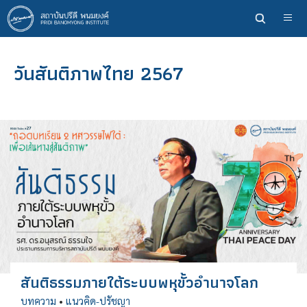
ข้าม
ไป
ยัง
เนื้อหา
วันสันติภาพไทย 2567
หลัก
สันติธรรมภายใต้ระบบพหุขั้วอำนาจโลก
บทความ
•
แนวคิด-ปรัชญา