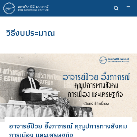
ข้าม
ไป
ยัง
เนื้อหา
วิธีงบประมาณ
หลัก
อาจารย์ป๋วย อึ๊งภากรณ์ คุณูปการทางสังคม
การเมือง และเศรษฐกิจ