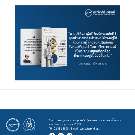
65/1 ถนนสุขุมวิท ซอยสุขุมวิท 55 (ทองหล่อ) แขวง คลองตันเหนือ
เขต วัฒนา กรุงเทพฯ 10110
Tel : 02 381 3860 | E-mail :
contact@pridi.or.th