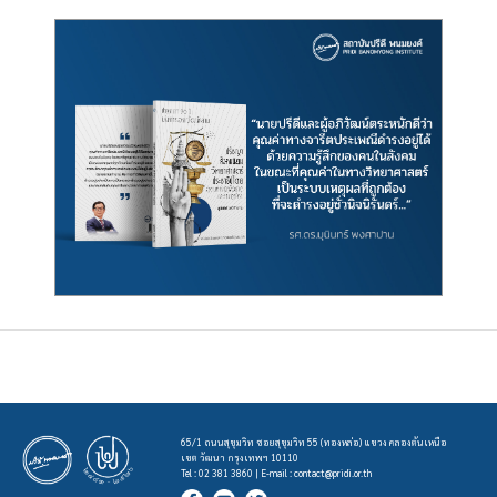
65/1 ถนนสุขุมวิท ซอยสุขุมวิท 55 (ทองหล่อ) แขวง คลองตันเหนือ
เขต วัฒนา กรุงเทพฯ 10110
Tel : 02 381 3860 | E-mail :
contact@pridi.or.th