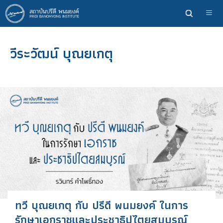
ข้าม
ไป
ยัง
เนื้อหา
วีระวัฒน์ บุณยเกตุ
หลัก
ทวี บุณยเกตุ กับ ปรีดี พนมยงค์​ ในการ
รักษาเอกราชและประชาธิปไตยสมบูรณ์