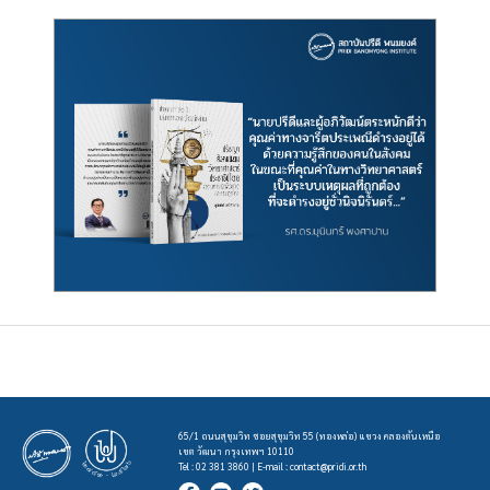
65/1 ถนนสุขุมวิท ซอยสุขุมวิท 55 (ทองหล่อ) แขวง คลองตันเหนือ
เขต วัฒนา กรุงเทพฯ 10110
Tel : 02 381 3860 | E-mail :
contact@pridi.or.th