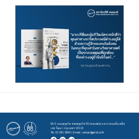
65/1 ถนนสุขุมวิท ซอยสุขุมวิท 55 (ทองหล่อ) แขวง คลองตันเหนือ
เขต วัฒนา กรุงเทพฯ 10110
Tel : 02 381 3860 | E-mail :
contact@pridi.or.th