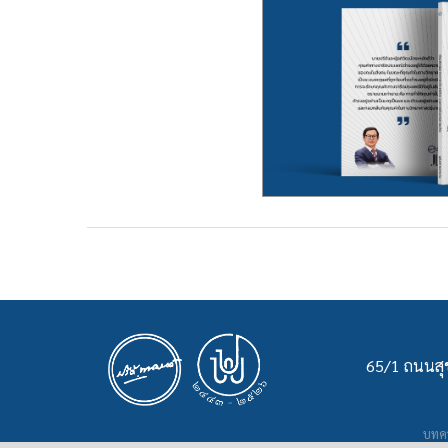
65/1 ถนนสุข
บทคว