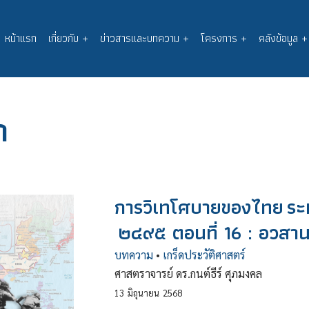
หน้าแรก
เกี่ยวกับ
+
ข่าวสารและบทความ
+
โครงการ
+
คลังข้อมูล
+
Main
navigation
ก
การวิเทโศบายของไทย ระ
๒๔๙๕ ตอนที่ 16 : อวสา
บทความ
•
เกร็ดประวัติศาสตร์
ศาสตราจารย์ ดร.กนต์ธีร์ ศุภมงคล
13
มิถุนายน
2568