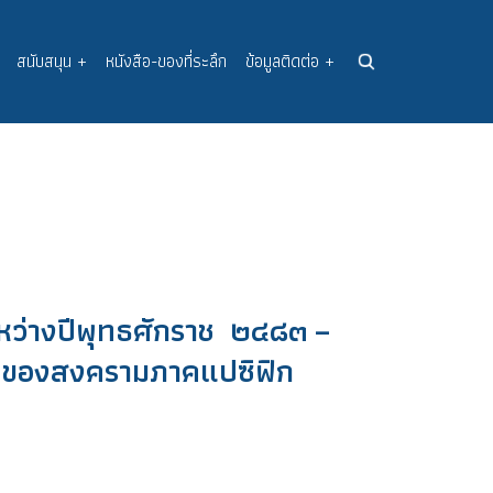
สนับสนุน
+
หนังสือ-ของที่ระลึก
ข้อมูลติดต่อ
+
หว่างปีพุทธศักราช ๒๔๘๓ –
นของสงครามภาคแปซิฟิก