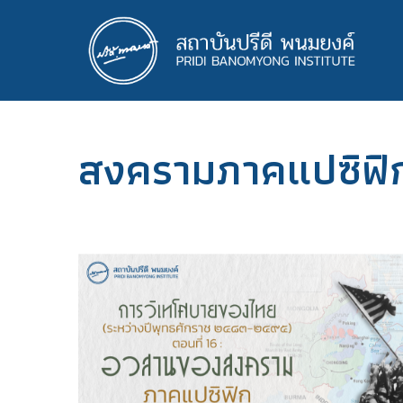
ข้าม
ไป
ยัง
เนื้อหา
หลัก
สงครามภาคแปซิฟิ