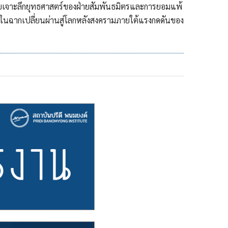
ยเจาะลึกยุทธศาสตร์ของฝ่ายสัมพันธมิตรและการยอมแพ้
ทยในฉากเปลี่ยนผ่านสู่โลกหลังสงครามภายใต้แรงกดดันของ