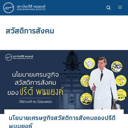
ข้าม
ไป
ยัง
เนื้อหา
สวัสดืการสังคม
หลัก
นโยบายเศรษฐกิจสวัสดิการสังคมของปรีดี
พนมยงค์