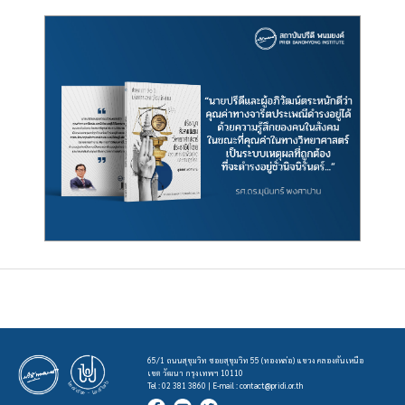
65/1 ถนนสุขุมวิท ซอยสุขุมวิท 55 (ทองหล่อ) แขวง คลองตันเหนือ
เขต วัฒนา กรุงเทพฯ 10110
Tel : 02 381 3860 | E-mail :
contact@pridi.or.th