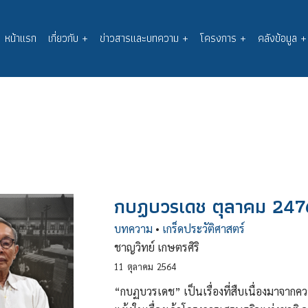
หน้าแรก
เกี่ยวกับ
+
ข่าวสารและบทความ
+
โครงการ
+
คลังข้อมูล
+
Main
navigation
กบฏบวรเดช ตุลาคม 247
บทความ
•
เกร็ดประวัติศาสตร์
ชาญวิทย์ เกษตรศิริ
11
ตุลาคม
2564
“กบฏบวรเดช” เป็นเรื่องที่สืบเนื่องมาจาก