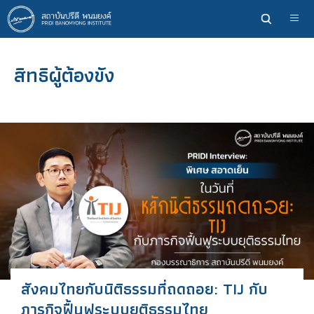
ข้าม
ไป
ยัง
เนื้อหา
สิทธิผู้ต้องขัง
หลัก
สังคมไทยกับนิติธรรมที่ถดถอย: TIJ กับ
ภารกิจฟื้นฟูระบบยุติธรรมไทย