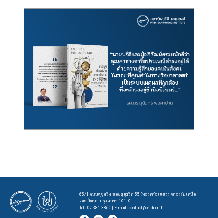
65/1 ถนนสุขุมวิท ซอยสุขุมวิท 55 (ทองหล่อ) แขวง คลองตันเหนือ
เขต วัฒนา กรุงเทพฯ 10110
Tel : 02 381 3860 | E-mail :
contact@pridi.or.th