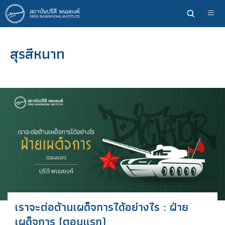
ข้าม
ไป
ยัง
เนื้อหา
สุรสีหนาท
หลัก
เราจะต่อต้านเผด็จการได้อย่างไร : ฝ่าย
เผด็จการ (ตอนแรก)