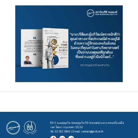
65/1 ถนนสุขุมวิท ซอยสุขุมวิท 55 (ทองหล่อ) แขวง คลองตันเหนือ
เขต วัฒนา กรุงเทพฯ 10110
Tel : 02 381 3860 | E-mail :
contact@pridi.or.th