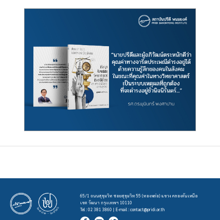
65/1 ถนนสุขุมวิท ซอยสุขุมวิท 55 (ทองหล่อ) แขวง คลองตันเหนือ
เขต วัฒนา กรุงเทพฯ 10110
Tel : 02 381 3860 | E-mail :
contact@pridi.or.th