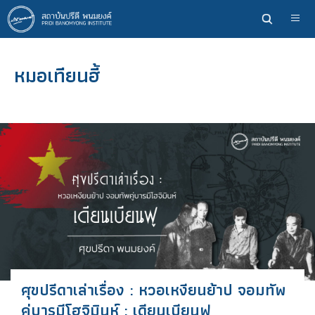
ข้าม
ไป
ยัง
เนื้อหา
หมอเทียนฮี้
หลัก
ศุขปรีดาเล่าเรื่อง : หวอเหงียนย้าป จอมทัพ
คู่บารมีโฮจิมินห์ : เดียนเบียนฟู