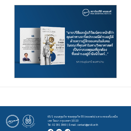
65/1 ถนนสุขุมวิท ซอยสุขุมวิท 55 (ทองหล่อ) แขวง คลองตันเหนือ
เขต วัฒนา กรุงเทพฯ 10110
Tel : 02 381 3860 | E-mail :
contact@pridi.or.th