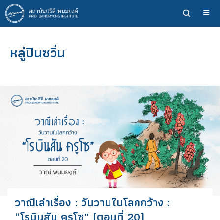
ข้าม
ไป
ยัง
เนื้อหา
หลู่ปินซวิ่น
หลัก
วาณีเล่าเรื่อง : วันวานในโลกกว้าง :
“โรบินสัน ครูโซ” (ตอนที่ 20)