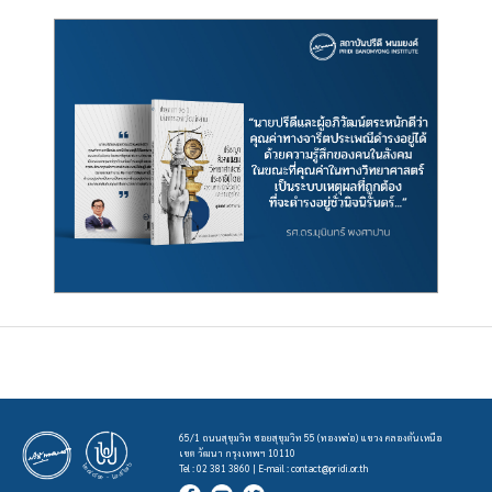
65/1 ถนนสุขุมวิท ซอยสุขุมวิท 55 (ทองหล่อ) แขวง คลองตันเหนือ
เขต วัฒนา กรุงเทพฯ 10110
Tel : 02 381 3860 | E-mail :
contact@pridi.or.th