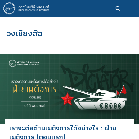
ข้าม
ไป
ยัง
เนื้อหา
องเชียงสือ
หลัก
เราจะต่อต้านเผด็จการได้อย่างไร : ฝ่าย
เผด็จการ (ตอนแรก)