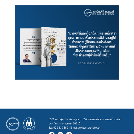
65/1 ถนนสุขุมวิท ซอยสุขุมวิท 55 (ทองหล่อ) แขวง คลองตันเหนือ
เขต วัฒนา กรุงเทพฯ 10110
Tel : 02 381 3860 | E-mail :
contact@pridi.or.th