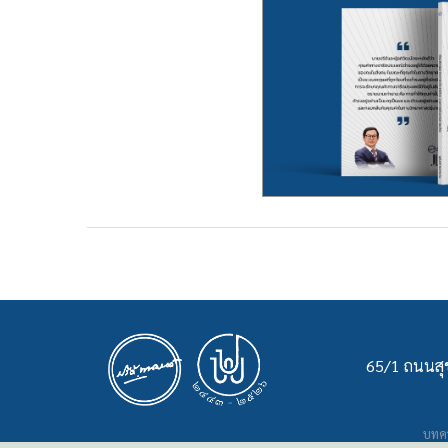
65/1 ถนนสุข
บทคว