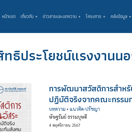
หน้าแรก
เกี่ยวกับ
+
ข่าวสารและบทความ
+
โครงการ
+
คลังข้อมูล
+
Main
navigation
สิทธิประโยชน์แรงงานน
การพัฒนาสวัสดิการสำหร
ปฏิบัติจริงจากคณะกรรมก
บทความ
•
แนวคิด-ปรัชญา
ษัษฐรัมย์ ธรรมบุษดี
4
พฤศจิกายน
2567