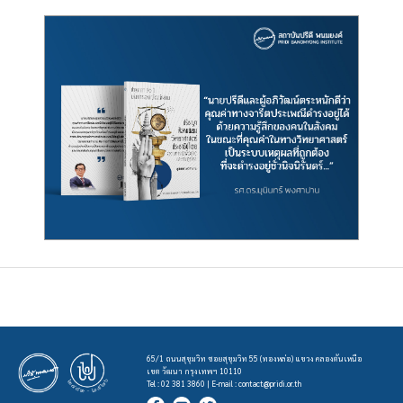
65/1 ถนนสุขุมวิท ซอยสุขุมวิท 55 (ทองหล่อ) แขวง คลองตันเหนือ
เขต วัฒนา กรุงเทพฯ 10110
Tel : 02 381 3860 | E-mail :
contact@pridi.or.th