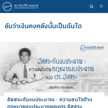
ข้าม
ไป
ยัง
เนื้อหา
อันว่าเงินคงคลังนั้นเป็นฉันใด
หลัก
อิสสระกับงบประมาณ : ความสนใจด้าน
กฎหมายงบประมาณของดร.อิสสระ