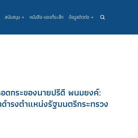
สนับสนุน
+
หนังสือ-ของที่ระลึก
ข้อมูลติดต่อ
+
อคอดกระของนายปรีดี พนมยงค์:
้าดำรงตำแหน่งรัฐมนตรีกระทรวง