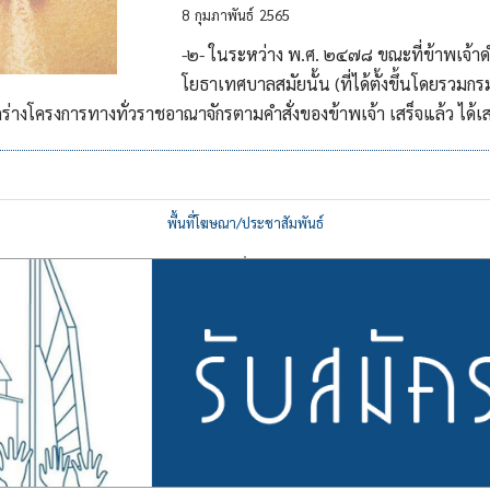
8
กุมภาพันธ์
2565
-๒- ในระหว่าง พ.ศ. ๒๔๗๘ ขณะที่ข้าพเจ้
โยธาเทศบาลสมัยนั้น (ที่ได้ตั้งขึ้นโดยรวม
ร่างโครงการทางทั่วราชอาณาจักรตามคำสั่งของข้าพเจ้า เสร็จแล้ว ได้เ
พื้นที่โฆษณา/ประชาสัมพันธ์