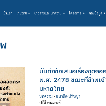
หน้าแรก
เกี่ยวกับ
+
ข่าวสารและบทความ
+
โครงการ
+
คลังข้อมูล
+
Main
navigation
แพ
บันทึกข้อเสนอเรื่องขุดค
พ.ศ. 2478 ขณะที่ข้าพเจ
มหาดไทย
บทความ
•
แนวคิด-ปรัชญา
ปรีดี พนมยงค์