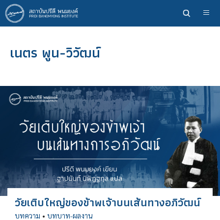
ข้าม
ไป
ยัง
เนื้อหา
เนตร พูน-วิวัฒน์
หลัก
วัยเติบใหญ่ของข้าพเจ้าบนเส้นทางอภิวัฒน์
บทความ
•
บทบาท-ผลงาน