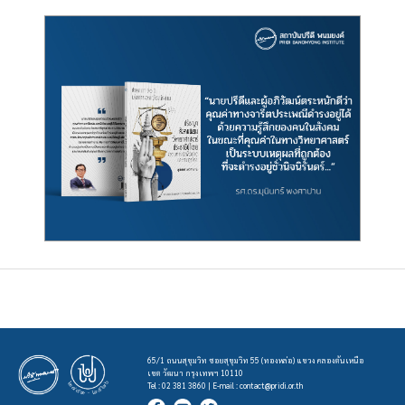
65/1 ถนนสุขุมวิท ซอยสุขุมวิท 55 (ทองหล่อ) แขวง คลองตันเหนือ
เขต วัฒนา กรุงเทพฯ 10110
Tel : 02 381 3860 | E-mail :
contact@pridi.or.th