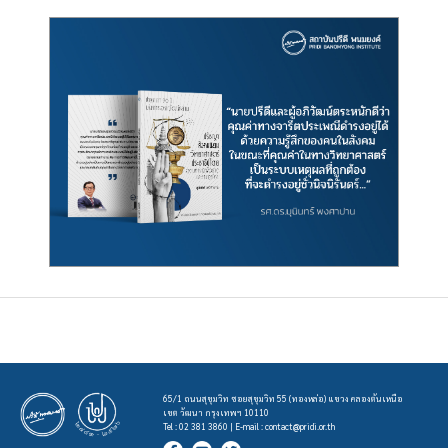
65/1 ถนนสุขุมวิท ซอยสุขุมวิท 55 (ทองหล่อ) แขวง คลองตันเหนือ
เขต วัฒนา กรุงเทพฯ 10110
Tel : 02 381 3860 | E-mail :
contact@pridi.or.th