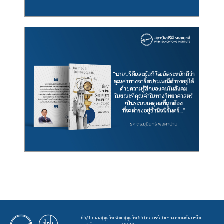
65/1 ถนนสุขุมวิท ซอยสุขุมวิท 55 (ทองหล่อ) แขวง คลองตันเหนือ