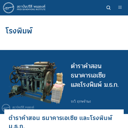
ข้าม
ไป
ยัง
เนื้อหา
โรงพิมพ์
หลัก
ตําราคําสอน ธนาคารเอเซีย และโรงพิมพ์
ม.ธ.ก.