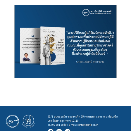
65/1 ถนนสุขุมวิท ซอยสุขุมวิท 55 (ทองหล่อ) แขวง คลองตันเหนือ
เขต วัฒนา กรุงเทพฯ 10110
Tel : 02 381 3860 | E-mail :
contact@pridi.or.th