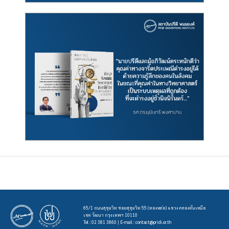
65/1 ถนนสุขุมวิท ซอยสุขุมวิท 55 (ทองหล่อ) แขวง คลองตันเหนือ
เขต วัฒนา กรุงเทพฯ 10110
Tel : 02 381 3860 | E-mail :
contact@pridi.or.th