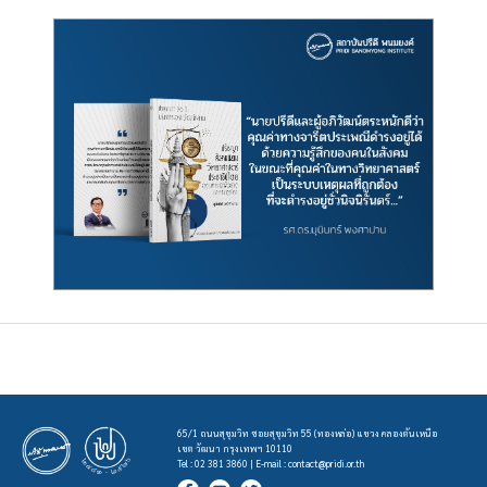
65/1 ถนนสุขุมวิท ซอยสุขุมวิท 55 (ทองหล่อ) แขวง คลองตันเหนือ
เขต วัฒนา กรุงเทพฯ 10110
Tel : 02 381 3860 | E-mail :
contact@pridi.or.th