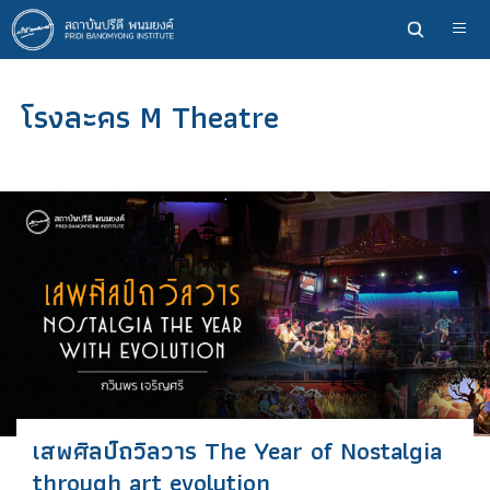
ข้าม
ไป
ยัง
เนื้อหา
โรงละคร M Theatre
หลัก
เสพศิลป์ถวิลวาร The Year of Nostalgia
through art evolution