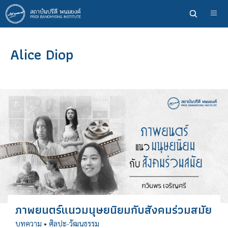
ข้าม
ไป
ยัง
เนื้อหา
Alice Diop
หลัก
ภาพยนตร์แนวมนุษยนิยมกับสังคมร่วมสมัย
บทความ
•
ศิลปะ-วัฒนธรรม