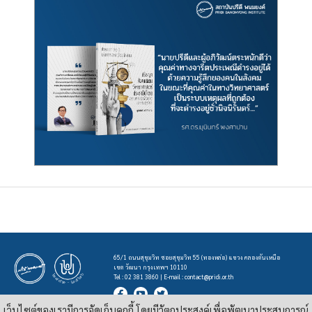
65/1 ถนนสุขุมวิท ซอยสุขุมวิท 55 (ทองหล่อ) แขวง คลองตันเหนือ
เขต วัฒนา กรุงเทพฯ 10110
Tel : 02 381 3860 | E-mail :
contact@pridi.or.th
เว็บไซต์ของเรามีการจัดเก็บคุกกี้ โดยมีวัตถุประสงค์เพื่อพัฒนาประสบการณ์